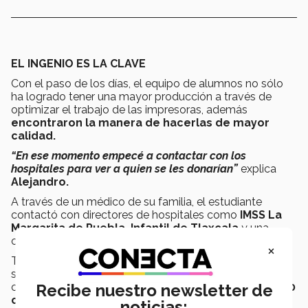
EL INGENIO ES LA CLAVE
Con el paso de los días, el equipo de alumnos no sólo
ha logrado tener una mayor producción a través de
optimizar el trabajo de las impresoras, además
encontraron la manera de hacerlas de mayor
calidad.
“En ese momento empecé a contactar con los
hospitales para ver a quien se les donarían”
explica
Alejandro.
A través de un médico de su familia, el estudiante
contactó con directores de hospitales como
IMSS La
Margarita de Puebla,
Infantil de Tlaxcala
y una
clínica del
ISSSTE en Coatzacoalcos.
×
Tras poco más de
2 semanas de arduo trabajo,
que
se suma a la exigencia de estar pendientes de sus
Recibe nuestro newsletter de
clases en línea, los alumnos han producido
más de 400
caretas,
entregando la mayoría de ellas la semana
noticias: