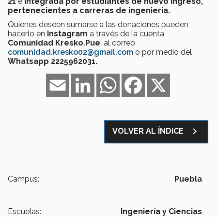
21
e
integrada por estudiantes de nuevo ingreso,
pertenecientes a carreras de ingeniería.
Quienes deseen sumarse a las donaciones pueden
hacerlo en
Instagram
a través de la cuenta
Comunidad Kresko.Pue
; al correo
comunidad.kresko02@gmail.com
o por medio del
Whatsapp 2225962031.
Email
LinkedIn
WhatsApp
Facebook
X
navigate_next
VOLVER AL ÍNDICE
Campus:
Puebla
Escuelas:
Ingeniería y Ciencias