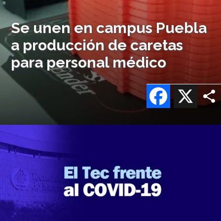
Se unen en campus Puebla
a producción de caretas
para personal médico
Facebook
X
Imagen
o
logo