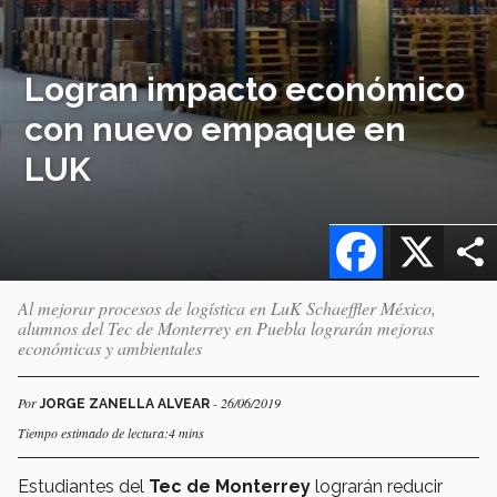
Logran impacto económico
con nuevo empaque en
LUK
Facebook
X
Al mejorar procesos de logística en LuK Schaeffler México,
alumnos del Tec de Monterrey en Puebla lograrán mejoras
económicas y ambientales
Por
- 26/06/2019
JORGE ZANELLA ALVEAR
Tiempo estimado de lectura:4 mins
Estudiantes del
Tec de Monterrey
lograrán reducir