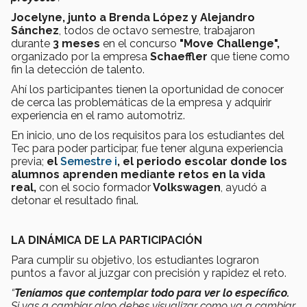
Jocelyne, junto a Brenda López y Alejandro
Sánchez
, todos de octavo semestre, trabajaron
durante
3
meses
en el concurso
"Move Challenge",
organizado por la empresa
Schaeffler
que tiene como
fin la detección de talento.
Ahí los participantes tienen la oportunidad de conocer
de cerca las problemáticas de la empresa y adquirir
experiencia en el ramo automotriz.
En inicio, uno de los requisitos para los estudiantes del
Tec para poder participar, fue tener alguna experiencia
previa;
el
Semestre i
, el periodo escolar donde los
alumnos aprenden mediante retos en la vida
real,
con el socio formador
Volkswagen
, ayudó a
detonar el resultado final.
LA DINÁMICA DE LA PARTICIPACIÓN
Para cumplir su objetivo, los estudiantes lograron
puntos a favor al juzgar con precisión y rapidez el reto.
“
Teníamos que contemplar todo para ver lo específico.
Si vas a cambiar algo debes visualizar como va a cambiar