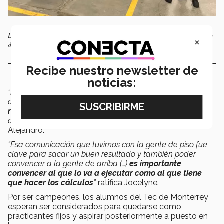
Los trabajadores de la planta toman una especial relevancia en este tipo
×
de proyectos.
Recibe nuestro newsletter de
noticias:
“Nuestro proyecto era eliminar el cartón porque a fin de
cuentas es un desechable, solo tiene un uso.
Al material
retornable le estamos pronosticando de 3 a 5 años,
dando vuelta entre el proveedor y la planta”,
expone
Alejandro.
“Esa comunicación que tuvimos con la gente de piso fue
clave para sacar un buen resultado y también poder
convencer a la gente de arriba (…)
es importante
convencer al que lo va a ejecutar como al que tiene
que hacer los cálculos
”
ratifica Jocelyne.
Por ser campeones, los alumnos del Tec de Monterrey
esperan ser considerados para quedarse como
practicantes fijos y aspirar posteriormente a puesto en