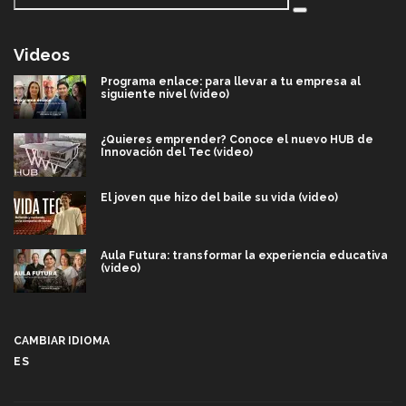
Videos
Programa enlace: para llevar a tu empresa al
siguiente nivel (video)
¿Quieres emprender? Conoce el nuevo HUB de
Innovación del Tec (video)
El joven que hizo del baile su vida (video)
Aula Futura: transformar la experiencia educativa
(video)
Más que un festival cultural: así es la magia de
VIBRART 2026 (video)
CAMBIAR IDIOMA
ES
Javier Guzmán: investigación con impacto social
(video)