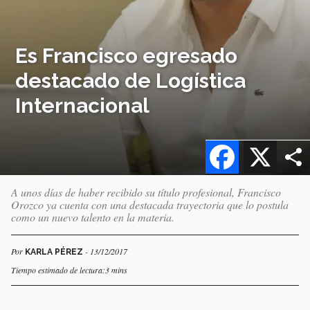
Es Francisco egresado
destacado de Logística
Internacional
Facebook
X
A unos días de haber recibido su título profesional, Francisco
Orozco ya cuenta con una destacada trayectoria que lo postula
como un nuevo talento en la materia.
Por
- 13/12/2017
KARLA PÉREZ
Tiempo estimado de lectura:3 mins