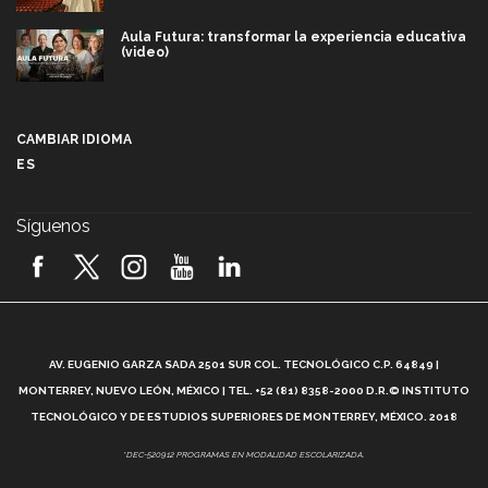
Aula Futura: transformar la experiencia educativa
(video)
Más que un festival cultural: así es la magia de
VIBRART 2026 (video)
CAMBIAR IDIOMA
ES
Javier Guzmán: investigación con impacto social
(video)
Síguenos
¡México, en el top del mundial de robótica FIRST
2026! (video)
Vida Tec: Pasión, disciplina y básquetbol, con Gael
Adame (video)
A
AV. EUGENIO GARZA SADA 2501 SUR COL. TECNOLÓGICO C.P. 64849 |
L
¿Cómo es el Modelo Educativo Tec? (video)
MONTERREY, NUEVO LEÓN, MÉXICO | TEL. +52 (81) 8358-2000 D.R.© INSTITUTO
TECNOLÓGICO Y DE ESTUDIOS SUPERIORES DE MONTERREY, MÉXICO. 2018
Vida Tec: Feminismo e Inteligencia Artificial, Paola
*DEC-520912 PROGRAMAS EN MODALIDAD ESCOLARIZADA.
Ricaurte (video)