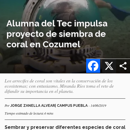
Alumna del Tec impulsa
proyecto de siembra de
coral en Cozumel
Facebook
X
Los arrecifes de coral son vitales en la conservación de los
ecosistemas; con entusiasmo, Miranda Ríos toma el reto de
difundir su importancia en el planeta.
Por
- 14/06/2019
JORGE ZANELLA ALVEAR| CAMPUS PUEBLA
Tiempo estimado de lectura:4 mins
Sembrar y preservar diferentes especies de coral