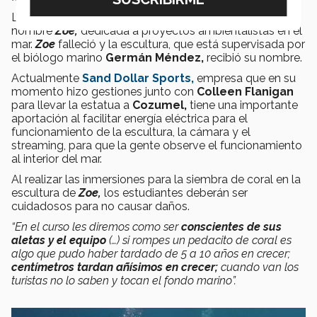
La escultura fue construida en honor a una chica de
nombre
Zoe,
dedicada a proyectos ambientalistas en el
mar.
Zoe
falleció y la escultura, que está supervisada por
el biólogo marino
Germán Méndez,
recibió su nombre.
Actualmente
Sand Dollar Sports,
empresa que en su
momento hizo gestiones junto con
Colleen Flanigan
para llevar la estatua a
Cozumel,
tiene una importante
aportación al facilitar energía eléctrica para el
funcionamiento de la escultura, la cámara y el
streaming, para que la gente observe el funcionamiento
al interior del mar.
Al realizar las inmersiones para la siembra de coral en la
escultura de
Zoe,
los estudiantes deberán ser
cuidadosos para no causar daños.
“En el curso les diremos como ser
conscientes de sus
aletas y el equipo
(…) si rompes un pedacito de coral es
algo que pudo haber tardado de 5 a 10 años en crecer;
centímetros tardan añísimos en crecer;
cuando van los
turistas no lo saben y tocan el fondo marino”.