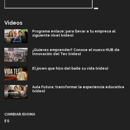
Videos
Programa enlace: para llevar a tu empresa al
siguiente nivel (video)
¿Quieres emprender? Conoce el nuevo HUB de
Innovación del Tec (video)
El joven que hizo del baile su vida (video)
Aula Futura: transformar la experiencia educativa
(video)
Más que un festival cultural: así es la magia de
VIBRART 2026 (video)
CAMBIAR IDIOMA
ES
Javier Guzmán: investigación con impacto social
(video)