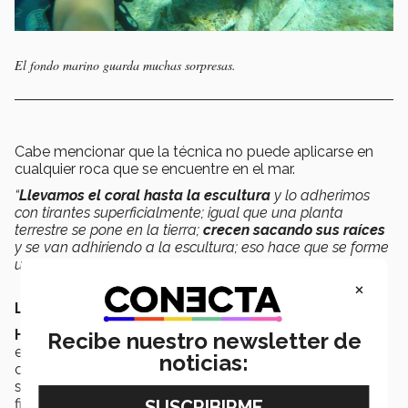
El fondo marino guarda muchas sorpresas.
Cabe mencionar que la técnica no puede aplicarse en
cualquier roca que se encuentre en el mar.
“
Llevamos el coral hasta la escultura
y lo adherimos
con tirantes superficialmente; igual que una planta
terrestre se pone en la tierra;
crecen sacando sus raíces
y se van adhiriendo a la escultura; eso hace que se forme
un arrecife en la escultura”.
×
LA ESCULTURA DE ZOE-A LIVING
Hace 3 años Colleen Flanigan,
escultora y
Recibe nuestro newsletter de
estudiante de la
Universidad de California (UCLA)
noticias:
creó una efigie que al inicio estaría en el museo
submarino de
Cancún;
por logística fue llevada
finalmente a
Cozumel.