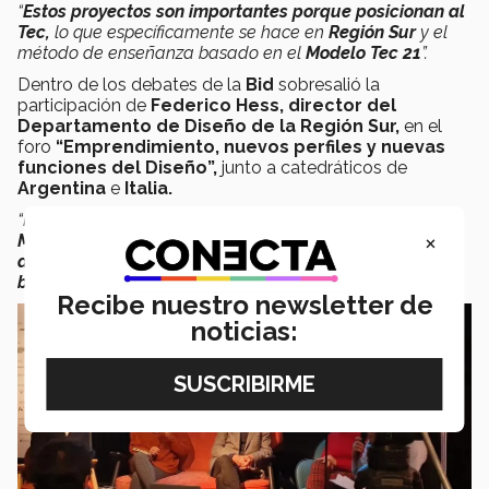
“
Estos proyectos son importantes porque posicionan al
Tec,
lo que específicamente se hace en
Región Sur
y el
método de enseñanza basado en el
Modelo Tec 21
”.
Dentro de los debates de la
Bid
sobresalió la
participación de
Federico Hess, director del
Departamento de Diseño de la Región Sur,
en el
foro
“Emprendimiento, nuevos perfiles y nuevas
funciones del Diseño”,
junto a catedráticos de
Argentina
e
Italia.
“Habló de como abordamos la innovación a través del
×
Modelo Tec 21
y de como
la innovación
involucra gente
de diferentes perfiles y propósitos para generar un
beneficio,
algo que fue bien recibido por los presentes”.
Recibe nuestro newsletter de
noticias: