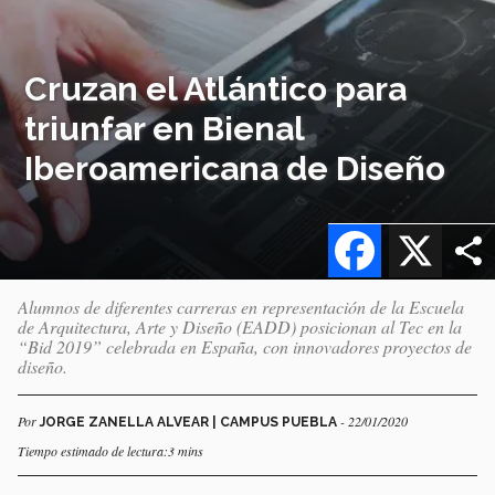
Cruzan el Atlántico para
triunfar en Bienal
Iberoamericana de Diseño
Facebook
X
Alumnos de diferentes carreras en representación de la Escuela
de Arquitectura, Arte y Diseño (EADD) posicionan al Tec en la
“Bid 2019” celebrada en España, con innovadores proyectos de
diseño.
Por
- 22/01/2020
JORGE ZANELLA ALVEAR | CAMPUS PUEBLA
Tiempo estimado de lectura:3 mins