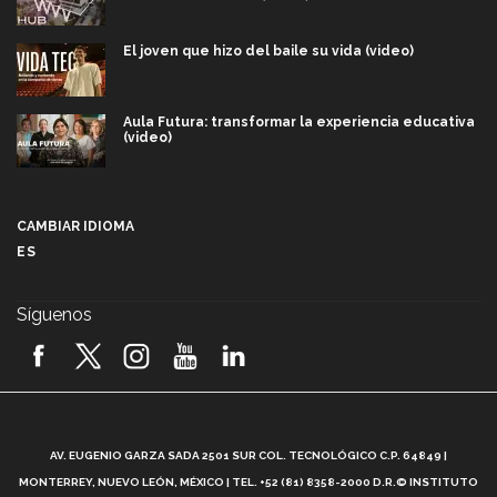
El joven que hizo del baile su vida (video)
Aula Futura: transformar la experiencia educativa
(video)
Más que un festival cultural: así es la magia de
VIBRART 2026 (video)
CAMBIAR IDIOMA
ES
Javier Guzmán: investigación con impacto social
(video)
Síguenos
¡México, en el top del mundial de robótica FIRST
2026! (video)
Vida Tec: Pasión, disciplina y básquetbol, con Gael
Adame (video)
A
AV. EUGENIO GARZA SADA 2501 SUR COL. TECNOLÓGICO C.P. 64849 |
L
¿Cómo es el Modelo Educativo Tec? (video)
MONTERREY, NUEVO LEÓN, MÉXICO | TEL. +52 (81) 8358-2000 D.R.© INSTITUTO