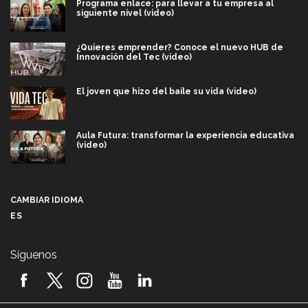
Programa enlace: para llevar a tu empresa al
siguiente nivel (video)
¿Quieres emprender? Conoce el nuevo HUB de
Innovación del Tec (video)
El joven que hizo del baile su vida (video)
Aula Futura: transformar la experiencia educativa
(video)
Más que un festival cultural: así es la magia de
VIBRART 2026 (video)
CAMBIAR IDIOMA
ES
Javier Guzmán: investigación con impacto social
(video)
Síguenos
¡México, en el top del mundial de robótica FIRST
2026! (video)