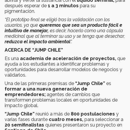
abrirla y verter la sustancia con el
líquido seminal,
para
después esperar de
1 a 3 minutos
para su
pigmentación.
“El prototipo final se eligió tras la validación con los
usuarios, ya que
queremos que sea un producto fácil e
intuitivo de manejar,
es decir, hacerlo como una cápsula
medicinal que al terminar su uso y se tenga que desechar,
reduzca el impacto ambiental
”.
ACERCA DE “JUMP CHILE”
Es una
academia de aceleración de proyectos,
que
ayuda a los estudiantes a identificar problemas y
oportunidades para desarrollar modelos de negocios y
validarlos.
Una de las primeras premisas de
“Jump Chile”
es
formar a una nueva generación de
emprendedores;
agentes de cambios que
transformen problemas locales en oportunidades de
impacto global.
“Jump Chile”
reunió a más de
800 postulaciones
y
varias fases durante
cuatro meses,
para seleccionar a
20 semifinalistas
quienes presentaron su proyecto en