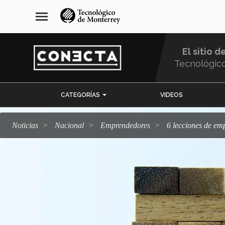
Pasar
navegación
menu
al
principal
contenido
principal
El sitio d
Tecnológic
Menu
CATEGORÍAS
VIDEOS
Comunidad
Noticias
Nacional
emprendedores
6 lecciones de e