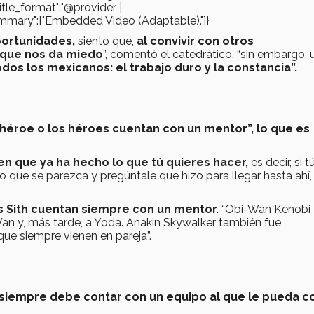
"title_format":"@provider |
gs_summary":["Embedded Video (Adaptable)."]}
portunidades,
siento que,
al convivir con otros
que nos da miedo
”, comentó el catedrático, “sin embargo, 
os los mexicanos: el trabajo duro y la constancia”.
 héroe o los héroes cuentan con un mentor”, lo que es
en
que ya ha hecho lo que tú quieres hacer,
es decir, si t
ro que se parezca y pregúntale que hizo para llegar hasta ah
s Sith cuentan siempre con un mentor.
“Obi-Wan Kenobi 
an y, más tarde, a Yoda. Anakin Skywalker también fue
que siempre vienen en pareja”.
iempre debe contar con un equipo al que le pueda co