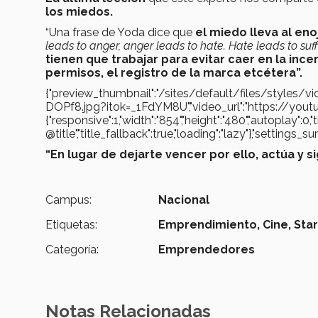
los miedos.
“Una frase de Yoda dice que
el miedo lleva al enoj
leads to anger, anger leads to hate. Hate leads to suf
tienen que trabajar para evitar caer en la in
permisos, el registro de la marca etcétera”.
{"preview_thumbnail":"/sites/default/files/style
DOPf8.jpg?itok=_1FdYM8U","video_url":"https://youtu
{"responsive":1,"width":"854","height":"480","autoplay":0,
@title","title_fallback":true,"loading":"lazy"},"settin
“En lugar de dejarte vencer por ello, actúa y s
Campus:
Nacional
Etiquetas:
Emprendimiento,
Cine,
Sta
Categoría:
Emprendedores
Notas Relacionadas