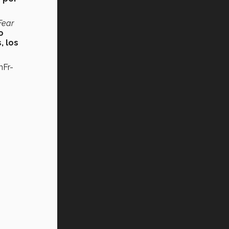
Fear
o
, los
nFr-