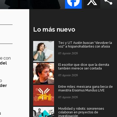
Lo más nuevo
Tec y UT Austin buscan "devolver la
voz" a hispanohablantes con afasia
05 Agosto 2026
te con
del
El escritor que dice que la derrota
también merece ser contada
05 Agosto 2026
do
nder
Entre miles: mexicana gana beca de
maestría Erasmus Mundus LIVE
05 Agosto 2026
Movilidad y robots: sonorenses
colaboran en proyectos de
s
investigación