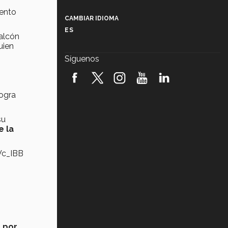
Más que un festival cultural: así es
la magia de VIBRART 2026 (video)
mento
CAMBIAR IDIOMA
ES
Halcón
Javier Guzmán: investigación con
impacto social (video)
uien
Síguenos
¡México, en el top del mundial de
robótica FIRST 2026! (video)
logra
Vida Tec: Pasión, disciplina y
básquetbol, con Gael Adame
(video)
su
e la
¿Cómo es el Modelo Educativo
Tec? (video)
Wc_IBB
Vida Tec: Feminismo e Inteligencia
Artificial, Paola Ricaurte (video)
 por