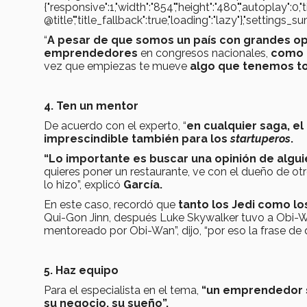
{"responsive":1,"width":"854","height":"480","autoplay":0,
@title","title_fallback":true,"loading":"lazy"},"settin
“
A pesar de que somos un país con grandes o
emprendedores
en congresos nacionales,
como 
vez que empiezas te mueve
algo que tenemos tod
4. Ten un mentor
De acuerdo con el experto, “
en cualquier saga, el
imprescindible también para los
startuperos
.
“Lo importante es buscar una opinión de algui
quieres poner un restaurante, ve con el dueño de ot
lo hizo”, explicó
García.
En este caso, recordó que
tanto los Jedi como lo
Qui-Gon Jinn, después Luke Skywalker tuvo a Obi-W
mentoreado por Obi-Wan”, dijo, “por eso la frase de 
5. Haz equipo
Para el especialista en el tema,
“un emprendedor s
su negocio, su sueño”.