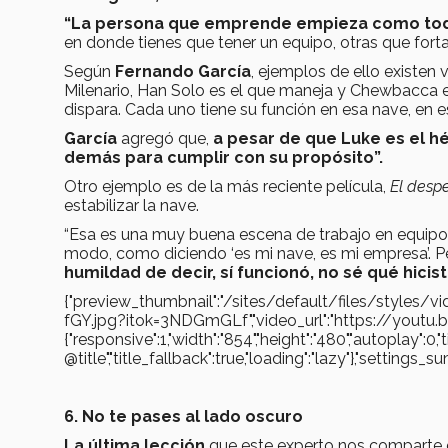
“La persona que emprende empieza como to
en donde tienes que tener un equipo, otras que fort
Según
Fernando García
, ejemplos de ello existen v
Milenario, Han Solo es el que maneja y Chewbacca e
dispara. Cada uno tiene su función en esa nave, en e
García
agregó que,
a pesar de que Luke es el hé
demás para cumplir con su propósito”.
Otro ejemplo es de la más reciente película,
El despe
estabilizar la nave.
“Esa es una muy buena escena de trabajo en equipo”, 
modo, como diciendo ‘es mi nave, es mi empresa’. Pe
humildad de decir, sí funcionó, no sé qué hicist
{"preview_thumbnail":"/sites/default/files/style
fGY.jpg?itok=3NDGmGLf","video_url":"https://youtu.b
{"responsive":1,"width":"854","height":"480","autoplay":0,
@title","title_fallback":true,"loading":"lazy"},"settin
6. No te pases al lado oscuro
La última lección
que este experto nos comparte