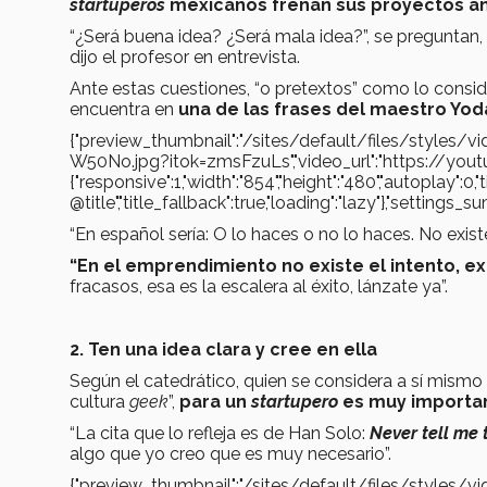
startuperos
mexicanos frenan sus proyectos an
“¿Será buena idea? ¿Será mala idea?”, se preguntan
dijo el profesor en entrevista.
Ante estas cuestiones, “o pretextos” como lo conside
encuentra en
una de las frases del maestro Yo
{"preview_thumbnail":"/sites/default/files/styl
W50No.jpg?itok=zmsFzuLs","video_url":"https://you
{"responsive":1,"width":"854","height":"480","autoplay":0,
@title","title_fallback":true,"loading":"lazy"},"settin
“En español sería: O lo haces o no lo haces. No existe 
“En el emprendimiento no existe el intento, ex
fracasos, esa es la escalera al éxito, lánzate ya”.
2. Ten una idea clara y cree en ella
Según el catedrático, quien se considera a sí mism
cultura
geek
”,
para un
startupero
es muy importan
“La cita que lo refleja es de Han Solo:
Never tell me 
algo que yo creo que es muy necesario”.
{"preview_thumbnail":"/sites/default/files/style