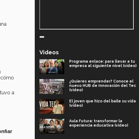
una
Videos
Programa enlace: para llevar a tu
empresa al siguiente nivel (video)
ú
í, cómo
¿Quieres emprender? Conoce el
nuevo HUB de Innovación del Tec
(video)
tuvo a
El joven que hizo del baile su vida
(video)
Aula Futura: transformar la
experiencia educativa (video)
nfiar