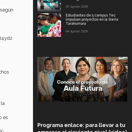
05 Agosto 2026
 según
Estudiantes de 5 campus Tec
impulsan proyectos en la Sierra
Tarahumara
04 Agosto 2026
BQ4yd2
uchos
 la
o es
Programa enlace: para llevar a tu
X-