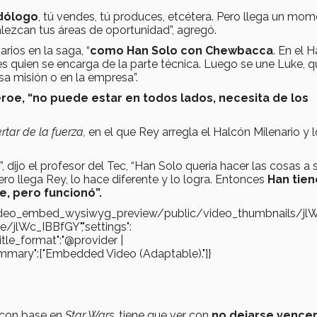
dólogo
, tú vendes, tú produces, etcétera. Pero llega un mo
alezcan tus áreas de oportunidad”, agregó.
arios en la saga, “
como Han Solo con Chewbacca
. En el 
s quien se encarga de la parte técnica. Luego se une Luke, q
sa misión o en la empresa”.
roe, “no puede estar en todos lados, necesita de los
rtar de la fuerza,
en el que Rey arregla el Halcón Milenario y 
dijo el profesor del Tec, “Han Solo quería hacer las cosas a 
ro llega Rey, lo hace diferente y lo logra. Entonces
Han tien
e, pero funcionó”.
s/video_embed_wysiwyg_preview/public/video_thumbnails/jl
e/jlWc_IBBfGY","settings":
"title_format":"@provider |
gs_summary":["Embedded Video (Adaptable)."]}
 con base en
Star Wars
, tiene que ver con
no dejarse vencer