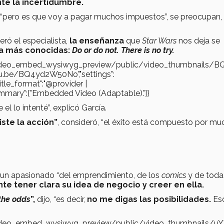
te la incertidumbre.
, “pero es que voy a pagar muchos impuestos”, se preocupan,
ró el especialista,
la enseñanza
que
Star Wars
nos deja se
da más conocidas:
Do or do not. There is no try.
es/video_embed_wysiwyg_preview/public/video_thumbnails/
tu.be/BQ4yd2W50No","settings":
"title_format":"@provider |
gs_summary":["Embedded Video (Adaptable)."]}
el lo intenté”, explicó García.
iste la acción”
, consideró, “el éxito está compuesto por m
o un apasionado “del emprendimiento, de los
comics
y de toda
te tener clara su idea de negocio y creer en ella.
the odds
”,
dijo, “es decir,
no me digas las posibilidades.
Es
s/video_embed_wysiwyg_preview/public/video_thumbnails/uY