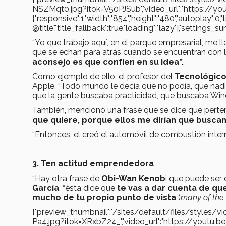
NSZMqt0.jpg?itok=V50PJSub","video_url":"https://yo
{"responsive":1,"width":"854","height":"480","autoplay":0,
@title","title_fallback":true,"loading":"lazy"},"settin
“Yo que trabajo aquí, en el parque empresarial, 
que se echan para atrás cuando se encuentran con l
aconsejo es que confíen en su idea”.
Como ejemplo de ello, el profesor del
Tecnológico
Apple. “Todo mundo le decía que no podía, que nadi
que la gente buscaba practicidad, que buscaba Win
También, mencionó una frase que se dice que perte
que quiere, porque ellos me dirían que buscan
“Entonces, el creó el automóvil de combustión inter
3. Ten actitud emprendedora
“Hay otra frase de
Obi-Wan Kenob
i que puede ser
García
, “ésta dice que
te vas a dar cuenta de q
mucho de tu propio punto de vista
(
many of the 
{"preview_thumbnail":"/sites/default/files/style
Pa4.jpg?itok=XRxbZ24_","video_url":"https://youtu.be