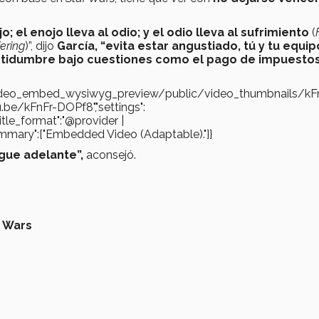
o; el enojo lleva al odio; y el odio lleva al sufrimiento
(
fering
)”, dijo
García, “evita estar angustiado, tú y tu equip
certidumbre bajo cuestiones como el pago de impuestos
s/video_embed_wysiwyg_preview/public/video_thumbnails/kF
.be/kFnFr-DOPf8","settings":
"title_format":"@provider |
gs_summary":["Embedded Video (Adaptable)."]}
igue adelante”,
aconsejó.
r Wars