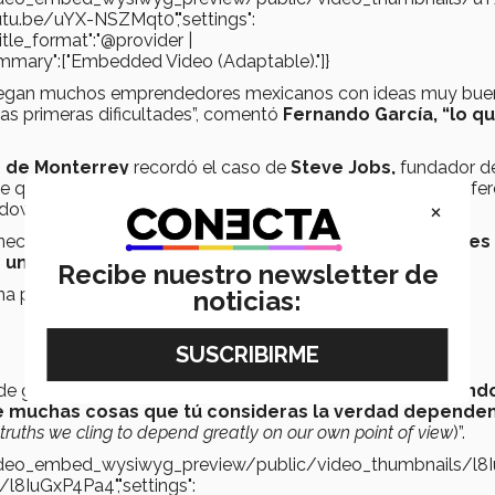
utu.be/uYX-NSZMqt0","settings":
"title_format":"@provider |
gs_summary":["Embedded Video (Adaptable)."]}
me llegan muchos emprendedores mexicanos con ideas muy bu
as primeras dificultades”, comentó
Fernando García, “lo qu
 de Monterrey
recordó el caso de
Steve Jobs,
fundador d
e quería pagar por una computadora con una tipografía difer
×
dows”, aseguró.
neció a
Henry Ford: Yo no le pregunto a la gente qué es 
 un caballo más rápido.
Recibe nuestro newsletter de
na para las masas”, afirmó
García.
noticias:
 de gran ayuda para los emprendedores”, consideró
Fernand
ue muchas cosas que tú consideras la verdad depende
truths we cling to depend greatly on our own point of view
)”.
s/video_embed_wysiwyg_preview/public/video_thumbnails/l8
/l8IuGxP4Pa4","settings":