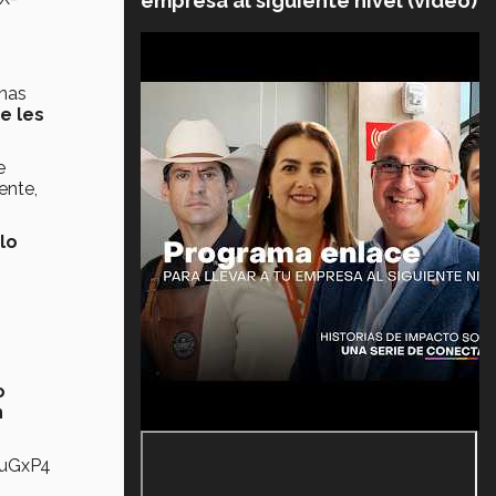
empresa al siguiente nivel (video)
enas
e les
e
ente,
lo
o
n
IuGxP4