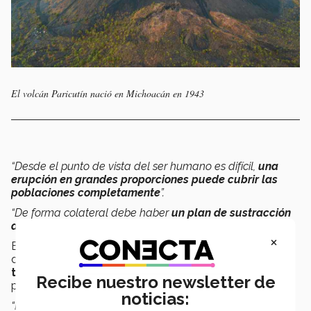
El volcán Paricutín nació en Michoacán en 1943
“Desde el punto de vista del ser humano es difícil,
una
erupción en grandes proporciones puede cubrir las
poblaciones completamente
”.
“De forma colateral debe haber
un plan de sustracción
de animales y personas
”.
×
En cuanto a las consecuencias positivas el académico
dijo que los volcanes en su actividad generan
aguas
térmicas,
las que con un debido estudio y balance
Recibe nuestro newsletter de
pueden aplicarse a la agricultura.
noticias:
“En
Puebla
hay varios balnearios con este tipo de aguas,