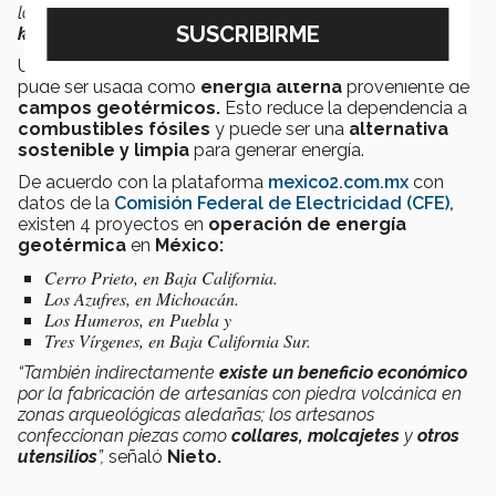
las que derretidas durante el verano viajan cerca de
50
kilómetros
hasta llegar a la capital”.
Usada de forma adecuada este tipo de agua también
pude ser usada como
energía alterna
proveniente de
campos geotérmicos.
Esto reduce la dependencia a
combustibles fósiles
y puede ser una
alternativa
sostenible y limpia
para generar energía.
De acuerdo con la plataforma
mexico2.com.mx
con
datos de la
Comisión Federal de Electricidad (CFE),
existen 4 proyectos en
operación de energía
geotérmica
en
México:
Cerro Prieto, en Baja California.
Los Azufres, en Michoacán.
Los Humeros, en Puebla y
Tres Vírgenes, en Baja California Sur.
“También indirectamente
existe un beneficio económico
por la fabricación de artesanías con piedra volcánica en
zonas arqueológicas aledañas; los artesanos
confeccionan piezas como
collares, molcajetes
y
otros
utensilios
”,
señaló
Nieto.