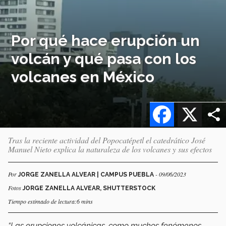
Por qué hace erupción un
volcán y qué pasa con los
volcanes en México
Facebook
X
Tras la reciente actividad del Popocatépetl el catedrático José
Manuel Nieto explica la naturaleza de los volcanes y sus efectos
Por
- 09/06/2023
JORGE ZANELLA ALVEAR | CAMPUS PUEBLA
Fotos
JORGE ZANELLA ALVEAR, SHUTTERSTOCK
Tiempo estimado de lectura:6 mins
“Las erupciones volcánicas, como muchos fenómenos