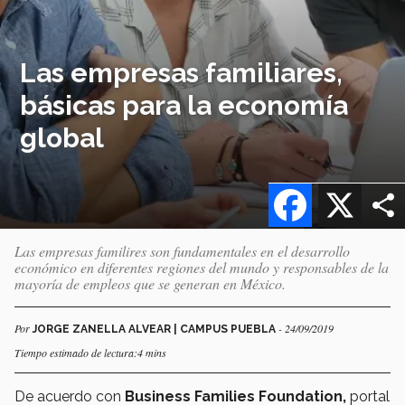
Las empresas familiares,
básicas para la economía
global
Facebook
X
Las empresas familires son fundamentales en el desarrollo
económico en diferentes regiones del mundo y responsables de la
mayoría de empleos que se generan en México.
Por
- 24/09/2019
JORGE ZANELLA ALVEAR | CAMPUS PUEBLA
Tiempo estimado de lectura:4 mins
De acuerdo con
Business Families Foundation,
portal