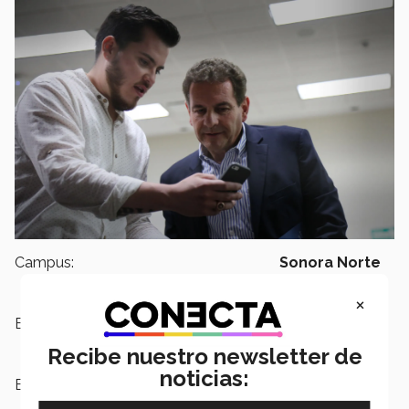
Campus:
Sonora Norte
×
Escuelas:
Negocios
Recibe nuestro newsletter de
noticias:
Etiquetas:
Sonora Norte,
Campus Sonora
Norte,
Negocios,
Escuela de