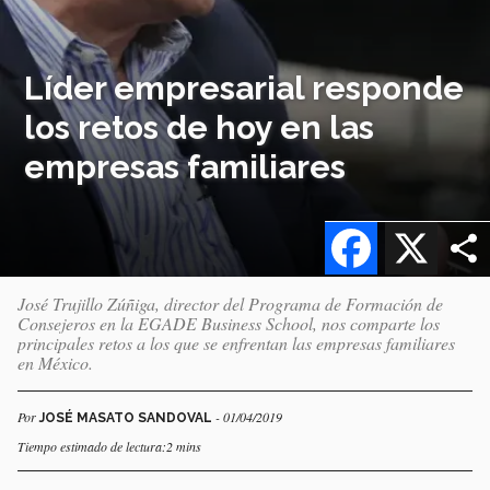
Líder empresarial responde
los retos de hoy en las
empresas familiares
Facebook
X
José Trujillo Zúñiga, director del Programa de Formación de
Consejeros en la EGADE Business School, nos comparte los
principales retos a los que se enfrentan las empresas familiares
en México.
Por
- 01/04/2019
JOSÉ MASATO SANDOVAL
Tiempo estimado de lectura:2 mins