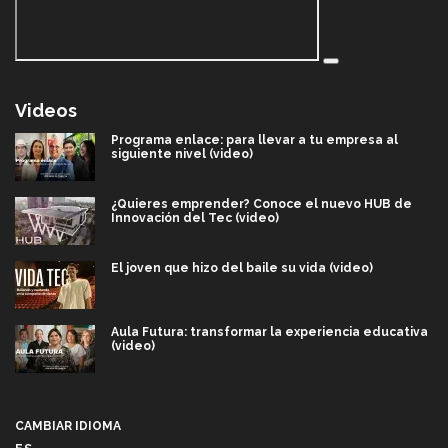
Videos
Programa enlace: para llevar a tu empresa al
siguiente nivel (video)
¿Quieres emprender? Conoce el nuevo HUB de
Innovación del Tec (video)
El joven que hizo del baile su vida (video)
Aula Futura: transformar la experiencia educativa
(video)
Más que un festival cultural: así es la magia de
VIBRART 2026 (video)
CAMBIAR IDIOMA