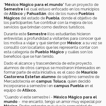
“
México Mágico para el mundo
” fue un proyecto de
Semestre i
el cual estuvo enfocado en los municipios
de
Atlixco
y
Pahuatlán
, dos de los nueve
Pueblos
Mágicos
del estado de
Puebla
, donde el objetivo de
los participantes fue contribuir con la mejora de los
servicios que brindan como destinos turísticos.
Durante este
Semestre i
los estudiantes hicieron
entrevistas a profundidad a visitantes para conocer qué
los motiva a viajar y qué sienten por
México
; a su vez se
consultó con locatarios que les representa contar con
esta categoría de
Pueblo Mágico
y cuáles son los
beneficios que se han tenido.
Dado el alcance y trascendencia de este proyecto,
alumnos de otros campus se mostraron interesados en
formar parte de esta iniciativa, es el caso de
Mauricio
Castorena Estefan alumno
de séptimo semestre de
Mercadotecnia en
campus Toluca
, quien decidió
incorporarse a semestre i en
campus Puebla
en el
equipo de
Atlixco.
“Cuando vi este semestre i -
México Mágico para el
mundo
- me encantó, tengo un amor muy especial por