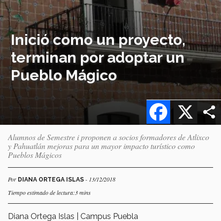
Inició como un proyecto,
terminan por adoptar un
Pueblo Mágico
Facebook
X
Alumnos de Semestre i proponen a socios formadores de Atlixco
y Pahuatlán mejoras para un mayor impacto turístico como
Pueblos Mágicos
Por
- 13/12/2018
DIANA ORTEGA ISLAS
Tiempo estimado de lectura:3 mins
Diana Ortega Islas | Campus Puebla