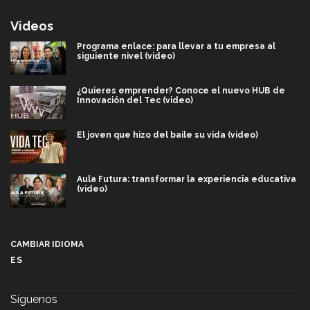
Videos
Programa enlace: para llevar a tu empresa al
siguiente nivel (video)
¿Quieres emprender? Conoce el nuevo HUB de
Innovación del Tec (video)
El joven que hizo del baile su vida (video)
Aula Futura: transformar la experiencia educativa
(video)
Más que un festival cultural: así es la magia de
VIBRART 2026 (video)
CAMBIAR IDIOMA
ES
Javier Guzmán: investigación con impacto social
(video)
Síguenos