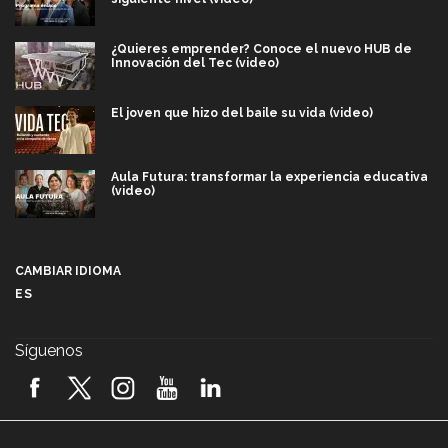
¿Quieres emprender? Conoce el nuevo HUB de
Innovación del Tec (video)
El joven que hizo del baile su vida (video)
Aula Futura: transformar la experiencia educativa
(video)
Más que un festival cultural: así es la magia de
VIBRART 2026 (video)
CAMBIAR IDIOMA
ES
Javier Guzmán: investigación con impacto social
(video)
Síguenos
¡México, en el top del mundial de robótica FIRST
2026! (video)
Vida Tec: Pasión, disciplina y básquetbol, con Gael
Adame (video)