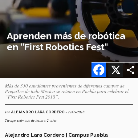
Aprenden más de robótica
en "First Robotics Fest"
Facebook
X
Más de 350 estudiantes provenientes de diferentes campus de
PrepaTec de todo México se reúnen en Puebla para celebrar el
“First Robotics Fest 2018”.
Por
- 22/09/2018
ALEJANDRO LARA CORDERO
Tiempo estimado de lectura:2 mins
Alejandro Lara Cordero | Campus Puebla