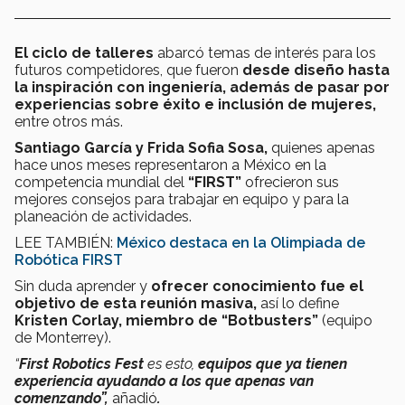
El ciclo de talleres
abarcó temas de interés para los
futuros competidores, que fueron
desde diseño hasta
la inspiración con ingeniería, además de pasar por
experiencias sobre éxito e inclusión de mujeres,
entre otros más.
Santiago García y Frida Sofia Sosa,
quienes apenas
hace unos meses representaron a México en la
competencia mundial del
“FIRST”
ofrecieron sus
mejores consejos para trabajar en equipo y para la
planeación de actividades.
LEE TAMBIÉN:
México destaca en la Olimpiada de
Robótica FIRST
Sin duda aprender y
ofrecer conocimiento fue el
objetivo de esta reunión masiva,
así lo define
Kristen Corlay, miembro de “Botbusters”
(equipo
de Monterrey).
“
First Robotics Fest
es esto,
equipos que ya tienen
experiencia ayudando a los que apenas van
comenzando”,
añadió
.