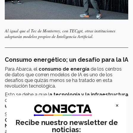
Al igual que el Tec de Monterrey, con TECgpt, otras instituciones
adoptarán modelos propios de Inteligencia Artificial.
Consumo energético; un desafío para la IA
Para Abarca, el
consumo de energía
de los centros
de datos que corren modelos de IA es uno de los
desafíos que quizás menos se ha tratado en esta
revolución tecnológica.
Esto se debe a que l
a tecnología y la infraestructura
que se utiliza actualmente,
no fue diseñada para
×
usarla en modelos de IA
, señaló el directivo.
Se trata de unidades de procesamiento de gráficos o
GPU
, como la
GDX-A100
, diseñada por la empresa
Recibe nuestro newsletter de
Nvidia
para consolas de videojuegos, pero con una
noticias:
arquitectura apta para el
cálculo vectorial
similar al