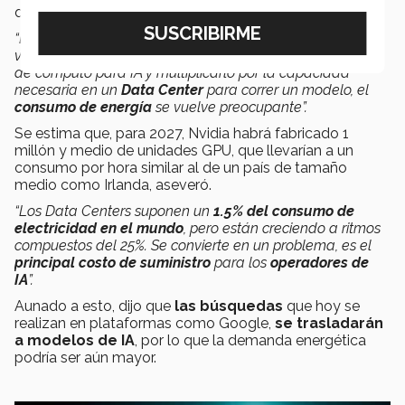
que demanda un modelo de IA.
“El consumo energético no es crítico en una consola de
videojuegos, pero al
acumular muchas GPU
en equipos
de cómputo para IA y multiplicarlo por la capacidad
necesaria en un
Data Center
para correr un modelo, el
consumo de energía
se vuelve preocupante”.
Se estima que, para 2027, Nvidia habrá fabricado 1
millón y medio de unidades GPU, que llevarían a un
consumo por hora similar al de un país de tamaño
medio como Irlanda, aseveró.
“Los Data Centers suponen un
1.5% del consumo de
electricidad en el mundo
, pero están creciendo a ritmos
compuestos del 25%. Se convierte en un problema, es el
principal costo de suministro
para los
operadores de
IA
”.
Aunado a esto, dijo que
las búsquedas
que hoy se
realizan en plataformas como Google,
se trasladarán
a modelos de IA
, por lo que la demanda energética
podría ser aún mayor.