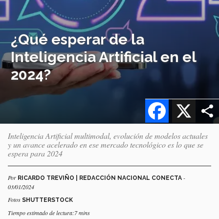
¿Qué esperar de la
Inteligencia Artificial en el
2024?
Facebook
X
Inteligencia Artificial multimodal, evolución de modelos actuales
y un avance acelerado en ese mercado tecnológico es lo que se
espera para 2024
Por
-
RICARDO TREVIÑO | REDACCIÓN NACIONAL CONECTA
03/01/2024
Fotos
SHUTTERSTOCK
Tiempo estimado de lectura:7 mins