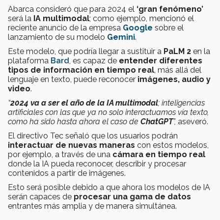
Abarca consideró que para 2024 el
‘gran fenómeno’
será la
IA multimodal
; como ejemplo, mencionó el
reciente anuncio de la empresa
Google
sobre el
lanzamiento de su modelo
Gemini
.
Este modelo, que podría llegar a sustituir a
PaLM 2
en la
plataforma
Bard
, es capaz de
entender diferentes
tipos de información en tiempo real
, más allá del
lenguaje en texto, puede reconocer
imágenes, audio y
video
.
“
2024 va a ser el año de la IA multimodal
; inteligencias
artificiales con las que ya no solo interactuamos vía texto,
como ha sido hasta ahora el caso de
ChatGPT
”,
aseveró.
El directivo Tec señaló que los usuarios podrán
interactuar de nuevas maneras
con estos modelos,
por ejemplo, a través de una
cámara en tiempo real
donde la IA pueda reconocer, describir y procesar
contenidos a partir de imágenes.
Esto será posible debido a que ahora los modelos de IA
serán capaces de
procesar una gama de datos
entrantes más amplia y de manera simultánea.