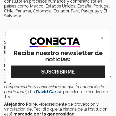
consultor en procesos humanos y conferencista en
países como México, Estados Unidos, España, Portugal,
Chile, Panamá, Colombia, Ecuador, Perú, Paraguay y El
Salvador.
¡Súmate a la generosidad!
×
Si eres colaborador o docente de alguna de las
instituciones del Tec de Monterrey, puedes ser parte de
Recibe nuestro newsletter de
la campaña
Súmate
.
noticias:
Dicha iniciativa es una invitación a la comunidad del Tec
para que, con sus
donaciones
, transformen su
comunidad a través de la educación y la innovación.
“De alguna manera nuestra institución así nació, gracias a
la
generosidad de muchas personas
y familias
comprometidas y convencidas de que la educación lo
puede todo”,
dijo
David Garza
, presidente ejecutivo del
Tec.
Alejandro Poiré
, vicepresidente de proyección y
vinculación del Tec, dijo que la historia de la institución
está
marcada por la generosidad.