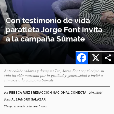
Con testimonio de vida
paratleta Jorge Font invita
a la campaña Súmate
Facebook
X
Ante colaboradores y docentes Tec, Jorge Font contó cómo su
vida ha sido marcada por la gratitud y generosidad e invitó a
sumarse a la campaña Súmate
Por
- 20/11/2024
REBECA RUIZ | REDACCIÓN NACIONAL CONECTA
Fotos
ALEJANDRO SALAZAR
Tiempo estimado de lectura:5 mins