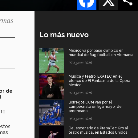
ormas
Lo más nuevo
México va por pase olímpico en
mundial de flag football en Alemania
07 Agosto 2026
Música y teatro: EXATEC en el
elenco de El Fantasma de la Ópera
Mexico
or de
07 Agosto 2026
d
Borregos CCM van por el
campeonato en liga mayor de
nto
americano
06 Agosto 2026
estos
Del escenario de PrepaTec Qro al
rmas
teatro musical en Estados Unidos