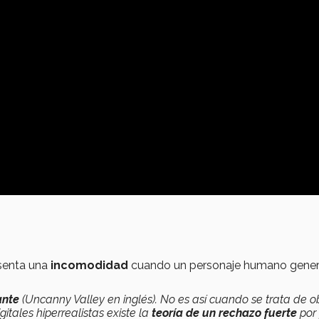
senta una
incomodidad
cuando un personaje humano gene
ante
(Uncanny Valley en inglés). No es así cuando se trata de ob
tales hiperrealistas existe la
teoría de un rechazo fuerte
por 