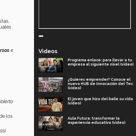
stas,
uales
rsos
e
Videos
Programa enlace: para llevar a tu
empresa al siguiente nivel (video)
¿Quieres emprender? Conoce el
nuevo HUB de Innovación del Tec
(video)
El joven que hizo del baile su vida
bierto
(video)
de los
Aula Futura: transformar la
experiencia educativa (video)
así