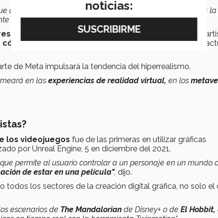
noticias:
e a decir de Fridman, le hacen olvidar que se encuentran a la
nte a frente"
.
es y escenarios realistas
representan un reto para los arti
 cómputo excesivo
que requiere su generación con las act
te de Meta impulsará la tendencia del hiperrealismo.
rmeará en las
experiencias de realidad virtual,
en los
metave
istas?
de los videojuegos
fue de las primeras en utilizar gráficas
nzado por Unreal Engine, 5 en diciembre del 2021.
que permite al usuario controlar a un personaje en un mundo a
ación de estar en una película"
,
dijo.
odos los sectores de la creación digital gráfica, no solo el 
los escenarios de
The Mandalorian
de Disney+ o de
El Hobbit,