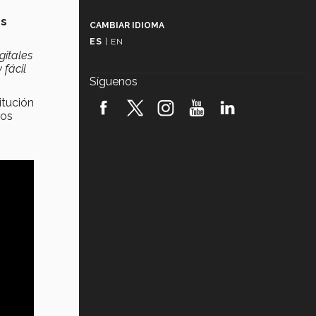
Más que un festival cultural: así es
la magia de VIBRART 2026 (video)
es
CAMBIAR IDIOMA
ES
|
EN
Javier Guzmán: investigación con
gitales
impacto social (video)
 fácil
Síguenos
¡México, en el top del mundial de
itución
robótica FIRST 2026! (video)
tos
Vida Tec: Pasión, disciplina y
básquetbol, con Gael Adame
(video)
¿Cómo es el Modelo Educativo
Tec? (video)
Vida Tec: Feminismo e Inteligencia
Artificial, Paola Ricaurte (video)