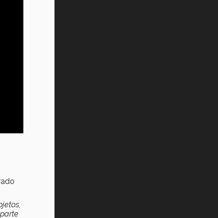
rado
jetos,
parte