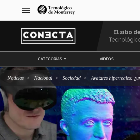
Pasar
navegación
menu
al
principal
contenido
principal
El sitio d
Tecnológic
Menu
CATEGORÍAS
VIDEOS
Comunidad
Noticias
Nacional
sociedad
Avatares hiperreales: ¿