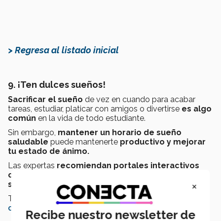
> Regresa al listado inicial
9. ¡Ten dulces sueños!
Sacrificar el sueño
de vez en cuando para acabar
tareas, estudiar, platicar con amigos o divertirse
es algo
común
en la vida de todo estudiante.
Sin embargo,
mantener un horario de sueño
saludable
puede mantenerte
productivo y mejorar
tu estado de ánimo.
Las expertas
recomiendan portales interactivos
como
Headspace
para mejorar tu proceso de
×
sueño
y descansar de manera efectiva.
También aquí puedes conocer
cómo tener una mejor
calidad de sueño
.
Recibe nuestro newsletter de