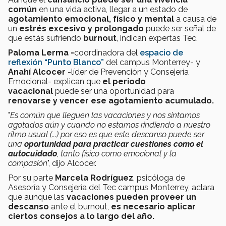
común
en una vida activa, llegar a un estado de
agotamiento emocional, físico y mental
a causa de
un
estrés excesivo y prolongado
puede ser señal de
que estás sufriendo
burnout
, indican expertas Tec.
Paloma Lerma -
coordinadora del
espacio de
reflexión “Punto Blanco”
del campus Monterrey- y
Anahí Alcocer
-líder de Prevención y Consejería
Emocional- explican que
el periodo
vacacional
puede ser una oportunidad para
renovarse y vencer ese agotamiento acumulado.
"
Es común que lleguen las vacaciones y nos sintamos
agotados aún y cuando no estamos rindiendo a nuestro
ritmo usual (...) por eso es que este descanso puede ser
una
oportunidad para practicar cuestiones como el
autocuidado
, tanto físico como emocional y la
compasión
", dijo Alcocer.
Por su parte
Marcela Rodríguez
, psicóloga de
Asesoría y Consejería del Tec campus Monterrey, aclara
que aunque las
vacaciones pueden proveer un
descanso
ante el burnout,
es necesario aplicar
ciertos consejos a lo largo del año.