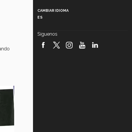
Más que un festival cultural: así es
la magia de VIBRART 2026 (video)
CAMBIAR IDIOMA
ES
Javier Guzmán: investigación con
impacto social (video)
Síguenos
¡México, en el top del mundial de
robótica FIRST 2026! (video)
uando
Vida Tec: Pasión, disciplina y
básquetbol, con Gael Adame
(video)
¿Cómo es el Modelo Educativo
Tec? (video)
Vida Tec: Feminismo e Inteligencia
Artificial, Paola Ricaurte (video)