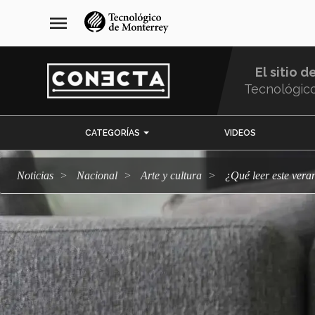
Pasar
navegación
menu
al
principal
contenido
principal
El sitio d
Tecnológic
Menu
CATEGORÍAS
VIDEOS
Comunidad
Noticias
Nacional
arte y cultura
¿Qué leer este ve