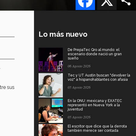
Lo más nuevo
De PrepaTec Qro al mundo: el
escenario donde nació un gran
sueño
06 Agosto 2026
l
Tec y UT Austin buscan "devolver la
voz" a hispanohablantes con afasia
tre sus
05 Agosto 2026
En la ONU: mexicana y EXATEC
representó en Nueva York a la
juventud
05 Agosto 2026
El escritor que dice que la derrota
también merece ser contada