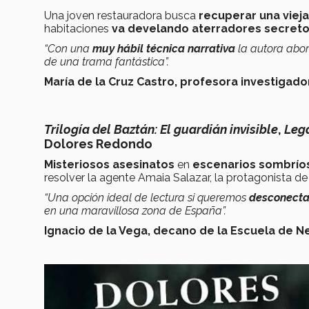
Una joven restauradora busca
recuperar una viej
habitaciones
va develando aterradores secret
“Con una
muy hábil técnica narrativa
la autora abor
de una trama fantástica”.
María de la Cruz Castro, profesora investigad
Trilogía del Baztán: El guardián invisible
,
Leg
Dolores Redondo
Misteriosos asesinatos
en
escenarios sombrío
resolver la agente Amaia Salazar, la protagonista de e
“Una opción ideal de lectura si queremos
desconectar
en una maravillosa zona de España”.
Ignacio de la Vega, decano de la Escuela de 