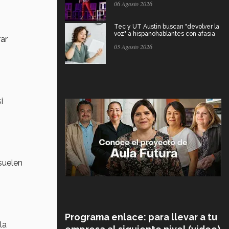
06 Agosto 2026
Tec y UT Austin buscan "devolver la
voz" a hispanohablantes con afasia
rar
05 Agosto 2026
i
suelen
Programa enlace: para llevar a tu
la