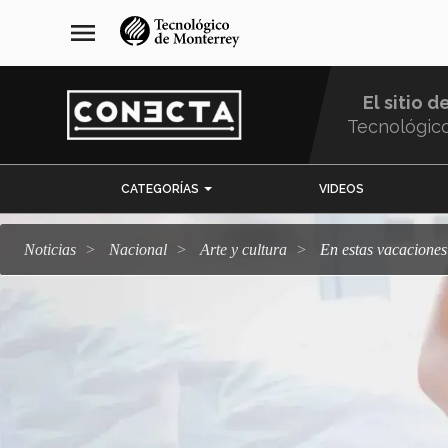
Pasar
navegación
menu
al
principal
contenido
principal
El sitio d
Tecnológic
Menu
CATEGORÍAS
VIDEOS
Comunidad
Noticias
Nacional
arte y cultura
En estas vacacione