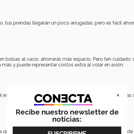
to, tus prendas llegarán un poco arrugadas, pero es fácil ahor
n bolsas al vacío, ahorrarás más espacio. Pero ten cuidado: s
ás y puede representar costos extra al volar en avión.
×
 el espacio; sin embargo, debes tomar en cuenta que algunas 
Recibe nuestro newsletter de
noticias:
 que la idea es que regrese lo más llena posible. Es parte de 