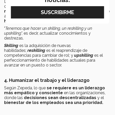
De acuerdo con Zepeda, no podemos depender de un
cambio orgánico en el sistema educativo;
es
necesario actuar con rapidez para capacitar
tanto
a estudiantes como a profesionales
en las nuevas
habilidades que requiere la era digital.
"
Tenemos que hacer un skilling, un reskilling y un
upskilling",
es decir, actualizar conocimientos y
destrezas.
Skilling
es la adquisición de nuevas
habilidades;
reskilling
es el reaprendizaje de
competencias para cambiar de rol; y
upskilling
es el
perfeccionamiento de habilidades actuales para
avanzar en un puesto o sector.
4. Humanizar el trabajo y el liderazgo
Según Zepeda, lo que
se requiere es un liderazgo
más empático y consciente
en las organizaciones,
donde las
decisiones sean descentralizadas
y el
bienestar
de los empleados sea una prioridad.