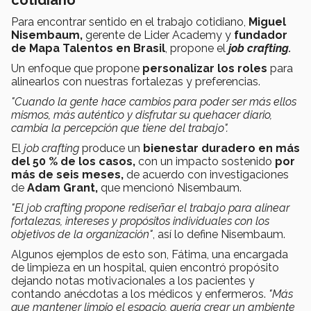
cotidiano
Para encontrar sentido en el trabajo cotidiano,
Miguel
Nisembaum,
gerente de Lider Academy y
fundador
de Mapa Talentos en Brasil
, propone el
job crafting.
Un enfoque que propone
personalizar los roles
para
alinearlos con nuestras fortalezas y preferencias.
"Cuando la gente hace cambios para poder ser más ellos
mismos, más auténtico y disfrutar su quehacer diario,
cambia la percepción que tiene del trabajo".
El
job crafting
produce un
bienestar duradero en más
del 50 % de los casos,
con un impacto sostenido
por
más de seis meses​,
de acuerdo con investigaciones
de
Adam Grant,
que mencionó Nisembaum.
"El job crafting propone rediseñar el trabajo para alinear
fortalezas, intereses y propósitos individuales con los
objetivos de la organización"
, así lo define Nisembaum.
Algunos ejemplos de esto son, Fátima, una encargada
de limpieza en un hospital, quien encontró propósito
dejando notas motivacionales a los pacientes y
contando anécdotas a los médicos y enfermeros.
"Más
que mantener limpio el espacio, quería crear un ambiente