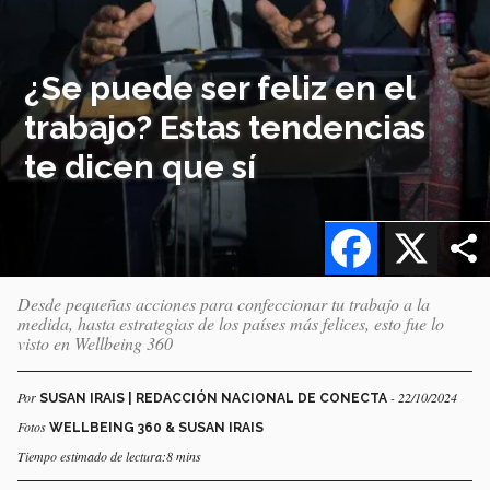
¿Se puede ser feliz en el
trabajo? Estas tendencias
te dicen que sí
Facebook
X
Desde pequeñas acciones para confeccionar tu trabajo a la
medida, hasta estrategias de los países más felices, esto fue lo
visto en Wellbeing 360
Por
- 22/10/2024
SUSAN IRAIS | REDACCIÓN NACIONAL DE CONECTA
Fotos
WELLBEING 360 & SUSAN IRAIS
Tiempo estimado de lectura:8 mins