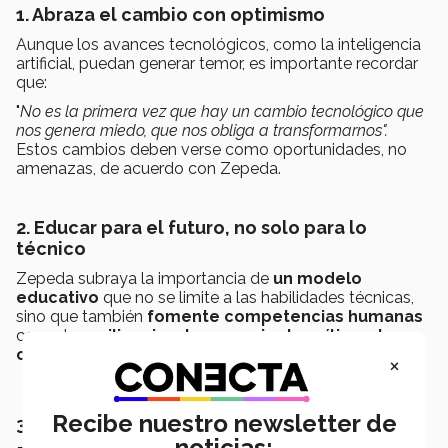
1. Abraza el cambio con optimismo
Aunque los avances tecnológicos, como la inteligencia
artificial, puedan generar temor, es importante recordar
que:
"
No es la primera vez que hay un cambio tecnológico que
nos genera miedo, que nos obliga a transformarnos".
Estos cambios deben verse como oportunidades, no
amenazas, de acuerdo con Zepeda.
2. Educar para el futuro, no solo para lo
técnico
Zepeda subraya la importancia de
un modelo
educativo
que no se limite a las habilidades técnicas,
sino que también
fomente competencias humanas
como la
resiliencia, el pensamiento crítico y la
creatividad.
×
Recibe nuestro newsletter de
3. Apostar por el
skilling
,
reskilling
y
upskilling
noticias: