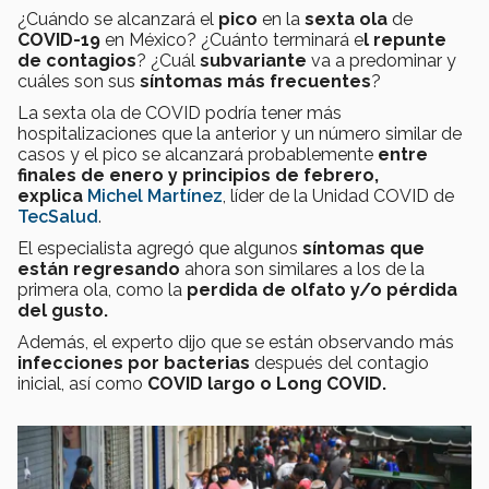
¿Cuándo se alcanzará el
pico
en la
sexta ola
de
COVID-19
en México? ¿Cuánto terminará e
l repunte
de contagios
? ¿Cuál
subvariante
va a predominar y
cuáles son sus
síntomas más frecuentes
?
La sexta ola de COVID podría tener más
hospitalizaciones que la anterior y un número similar de
casos y el pico se alcanzará probablemente
entre
finales de enero y principios de febrero,
explica
Michel
Martínez
, líder de la Unidad COVID de
TecSalud
.
El especialista agregó que algunos
síntomas
que
están regresando
ahora son similares a los de la
primera ola, como la
perdida de olfato y/o pérdida
del gusto.
Además, el experto dijo que se están observando más
infecciones por bacterias
después del contagio
inicial, así como
COVID largo o Long COVID.