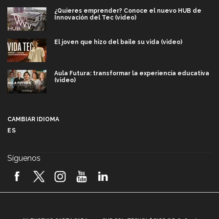
¿Quieres emprender? Conoce el nuevo HUB de
Innovación del Tec (video)
El joven que hizo del baile su vida (video)
Aula Futura: transformar la experiencia educativa
(video)
Más que un festival cultural: así es la magia de
VIBRART 2026 (video)
CAMBIAR IDIOMA
ES
Javier Guzmán: investigación con impacto social
(video)
Síguenos
¡México, en el top del mundial de robótica FIRST
2026! (video)
Vida Tec: Pasión, disciplina y básquetbol, con Gael
Adame (video)
A