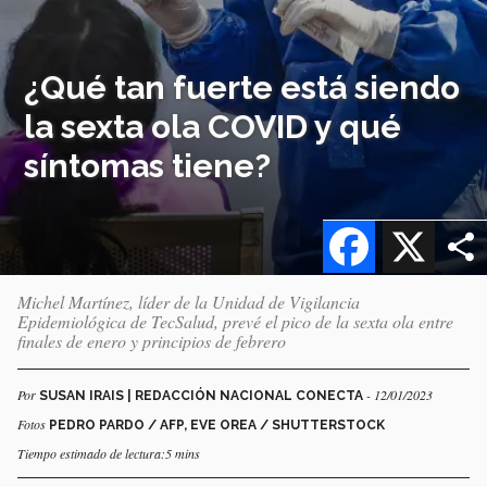
¿Qué tan fuerte está siendo
la sexta ola COVID y qué
síntomas tiene?
Facebook
X
Michel Martínez, líder de la Unidad de Vigilancia
Epidemiológica de TecSalud, prevé el pico de la sexta ola entre
finales de enero y principios de febrero
Por
- 12/01/2023
SUSAN IRAIS | REDACCIÓN NACIONAL CONECTA
Fotos
PEDRO PARDO / AFP, EVE OREA / SHUTTERSTOCK
Tiempo estimado de lectura:5 mins