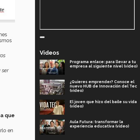
ones
mismos
Videos
ros
Programa enlace: para llevar a tu
empresa al siguiente nivel (video)
 ser
¿Quieres emprender? Conoce el
nuevo HUB de Innovación del Tec
(video)
El joven que hizo del baile su vida
(video)
a que
Aula Futura: transformar la
experiencia educativa (video)
rlo en