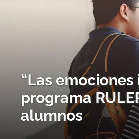
“Las emociones 
programa RULER
alumnos