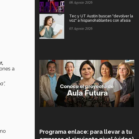
06 Agosto 2026
Tec y UT Austin buscan "devolver la
voz" a hispanohablantes con afasia
05 Agosto 2026
r,
iones a
a”,
imo
Programa enlace: para llevar a tu