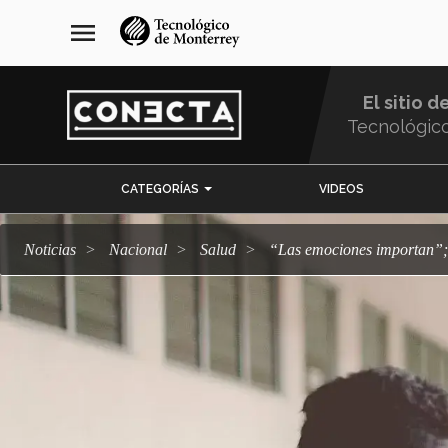
Pasar
navegación
menu
al
principal
contenido
principal
El sitio d
Tecnológic
Menu
CATEGORÍAS
VIDEOS
Comunidad
Noticias
Nacional
salud
“Las emociones importan