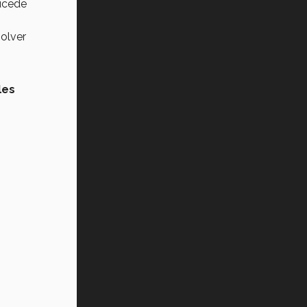
sucede
solver
les