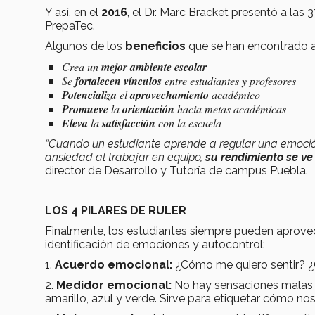
Y así, en el
2016
, el Dr. Marc Bracket presentó a las
PrepaTec.
Algunos de los
beneficios
que se han encontrado 
Crea un
mejor ambiente escolar
Se
fortalecen vínculos
entre estudiantes y profesores
Potencializa
el
aprovechamiento
académico
Promueve
la
orientación
hacia metas académicas
Eleva
la
satisfacción
con la escuela
“Cuando un estudiante aprende a regular una emoció
ansiedad al trabajar en equipo,
su rendimiento se v
director de Desarrollo y Tutoría de campus Puebla.
LOS 4 PILARES DE RULER
Finalmente, los estudiantes siempre pueden aprove
identificación de emociones y autocontrol:
1.
Acuerdo emocional:
¿Cómo me quiero sentir? ¿
2.
Medidor emocional:
No hay sensaciones malas ni
amarillo, azul y verde. Sirve para etiquetar cómo no