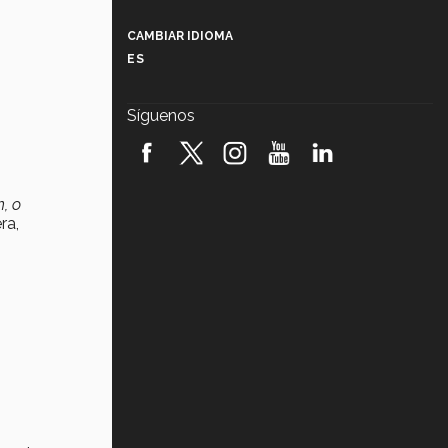
Más que un festival cultural: así es
la magia de VIBRART 2026 (video)
CAMBIAR IDIOMA
ES
Javier Guzmán: investigación con
impacto social (video)
Síguenos
¡México, en el top del mundial de
robótica FIRST 2026! (video)
Vida Tec: Pasión, disciplina y
, o
básquetbol, con Gael Adame
ra,
(video)
¿Cómo es el Modelo Educativo
Tec? (video)
Vida Tec: Feminismo e Inteligencia
Artificial, Paola Ricaurte (video)