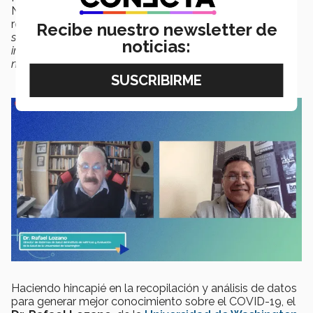
Nacional de Investigación Clínica de TecSalud, hizo
referencia a que
“cuando quieres transformar un sistema,
Recibe nuestro newsletter de
se necesita gente comprometida con él y que tenga un
noticias:
impacto, no solamente hacia dentro, sino un impacto
nacional y en el mundo para tratar de
mejorar la salud
”.
Haciendo hincapié en la recopilación y análisis de datos
para generar mejor conocimiento sobre el COVID-19, el