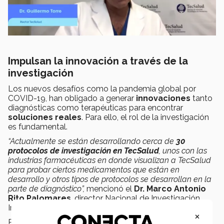
Impulsan la innovación a través de la
investigación
Los nuevos desafíos como la pandemia global por
COVID-19, han obligado a generar
innovaciones
tanto
diagnósticas como terapéuticas para encontrar
soluciones reales
. Para ello, el rol de la investigación
es fundamental.
“Actualmente se están desarrollando cerca de
30
protocolos de investigación en TecSalud
, unos con las
industrias farmacéuticas en donde visualizan a TecSalud
para probar ciertos medicamentos que están en
desarrollo y otros tipos de protocolos se desarrollan en la
parte de diagnóstico”,
mencionó el
Dr. Marco Antonio
Rito Palomares
, director Nacional de Investigación,
Innovación y Emprendimiento de TecSalud.
×
Por su parte, el
Dr. Servando Cardona
, director