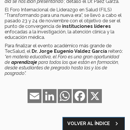
día se nos iban presentando”,
detalló el Dr. Páez Garza.
El Foro Internacional de Liderazgo en Salud (FILS)
“Transformando para una nueva era”, se llevó a cabo el
pasado 23 y 24 de noviembre con el objetivo de ser el
punto de convergencia de
instituciones líderes
enfocadas a la investigación, la atención clínica y la
educación médica.
Para finalizar el evento académico más grande de
TecSalud, el
Dr. Jorge Eugenio Valdez García
reiteró:
“en materia educativa, el Foro es una gran oportunidad
de
aprendizaje
para todos los que están en formación,
desde estudiantes de pregrado hasta las y los de
posgrado”.
Email
LinkedIn
WhatsApp
Facebook
X
navigate_next
VOLVER AL ÍNDICE