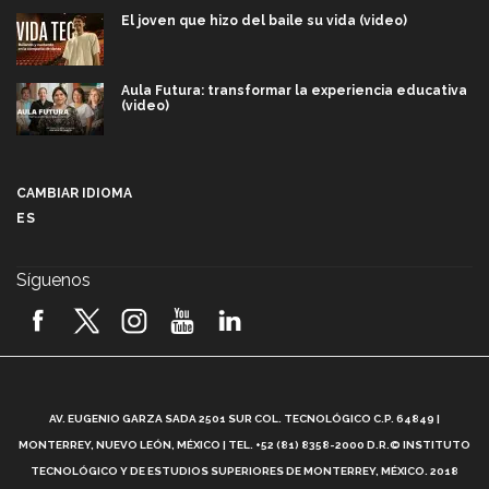
El joven que hizo del baile su vida (video)
Aula Futura: transformar la experiencia educativa
(video)
Más que un festival cultural: así es la magia de
VIBRART 2026 (video)
CAMBIAR IDIOMA
ES
Javier Guzmán: investigación con impacto social
(video)
Síguenos
¡México, en el top del mundial de robótica FIRST
2026! (video)
Vida Tec: Pasión, disciplina y básquetbol, con Gael
Adame (video)
A
AV. EUGENIO GARZA SADA 2501 SUR COL. TECNOLÓGICO C.P. 64849 |
L
¿Cómo es el Modelo Educativo Tec? (video)
MONTERREY, NUEVO LEÓN, MÉXICO | TEL. +52 (81) 8358-2000 D.R.© INSTITUTO
TECNOLÓGICO Y DE ESTUDIOS SUPERIORES DE MONTERREY, MÉXICO. 2018