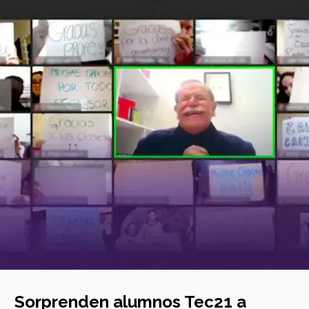
magen
incipal
Sorprenden alumnos Tec21 a