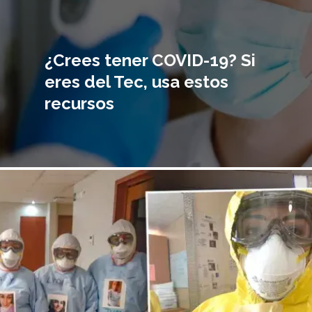
¿Crees tener COVID-19? Si
eres del Tec, usa estos
recursos
magen
incipal