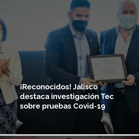
principal
¡Reconocidos! Jalisco
destaca investigación Tec
sobre pruebas Covid-19
Imagen