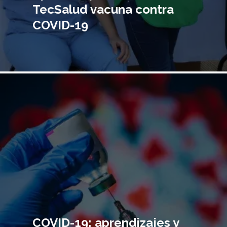
TecSalud vacuna contra
COVID-19
Imagen
principal
COVID-19: aprendizajes y