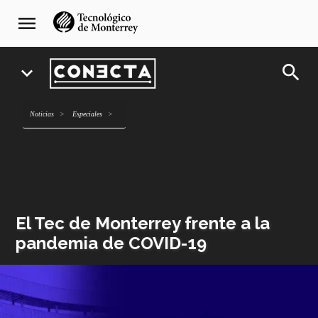
Pasar
navegación
menu
al
principal
contenido
principal
search
expand_more
Noticias
Especiales
El Tec de Monterrey frente a la
pandemia de COVID-19
Imagen
o
logo