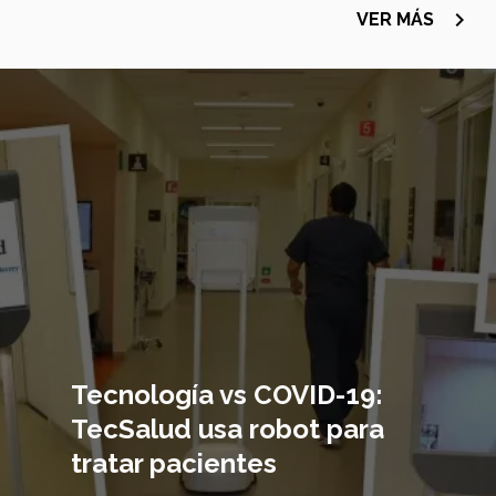
navigate_next
VER MÁS
Imagen
principal
Tecnología vs COVID-19:
TecSalud usa robot para
tratar pacientes