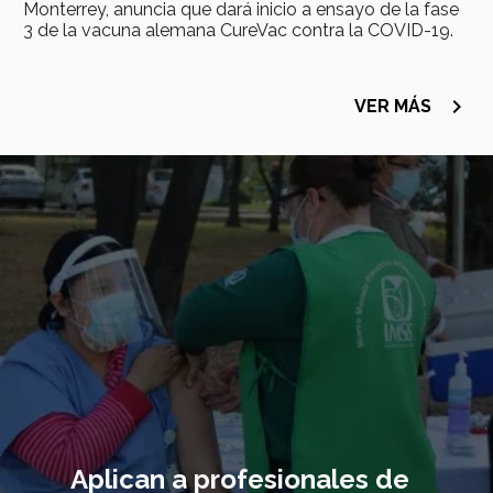
Monterrey, anuncia que dará inicio a ensayo de la fase
3 de la vacuna alemana CureVac contra la COVID-19.
navigate_next
VER MÁS
Imagen
principal
Aplican a profesionales de