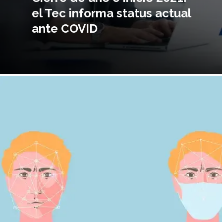
el Tec informa status actual
ante COVID
magen
incipal