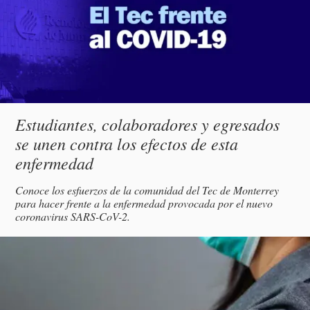
Subtítulo
Estudiantes, colaboradores y egresados
se unen contra los efectos de esta
enfermedad
Descripción
Conoce los esfuerzos de la comunidad del Tec de Monterrey
para hacer frente a la enfermedad provocada por el nuevo
coronavirus SARS-CoV-2.
magen
incipal