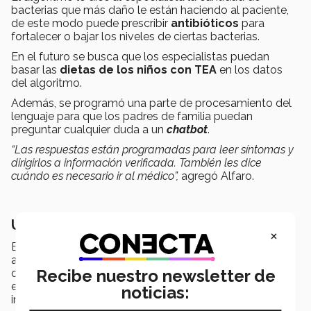
bacterias que más daño le están haciendo al paciente,
de este modo puede prescribir
antibióticos
para
fortalecer o bajar los niveles de ciertas bacterias.
En el futuro se busca que los especialistas puedan
basar las
dietas de los niños con TEA
en los datos
del algoritmo.
Además, se programó una parte de procesamiento del
lenguaje para que los padres de familia puedan
preguntar cualquier duda a un
chatbot
.
“Las respuestas están programadas para leer síntomas y
dirigirlos a información verificada. También les dice
cuándo es necesario ir al médico”,
agregó Alfaro.
Un proyecto del Data Science Hub
×
El equipo
Autistic life changer
fue posible gracias al
apoyo del
Data Science Hub,
un ecosistema de
Recibe nuestro newsletter de
organizaciones, universidades, emprendedores y
empresas tecnológicas, que busca desarrollar
noticias:
innovaciones y emprendimientos.