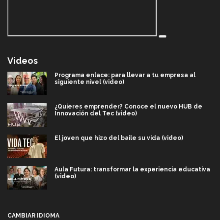
Videos
Programa enlace: para llevar a tu empresa al
siguiente nivel (video)
¿Quieres emprender? Conoce el nuevo HUB de
Innovación del Tec (video)
El joven que hizo del baile su vida (video)
Aula Futura: transformar la experiencia educativa
(video)
Más que un festival cultural: así es la magia de
VIBRART 2026 (video)
CAMBIAR IDIOMA