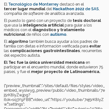
El
Tecnológico de Monterrey
destacó en el
tercer lugar mundial
del
Hackathon 2022
de
SAS
,
compañía de
s
oftware
de analítica avanzada.
El puesto lo ganó con un proyecto de
tesis doctoral
que usa la
inteligencia artificial
para guiar a los
médicos con el
diagnóstico y tratamiento
nutricional
de niños con
autismo
.
El
algoritmo
también busca ayudar a los padres de
familia con dietas e información verificada para
evitar
las
complicaciones gastrointestinales
, recurrentes
del espectro autista.
El Tec fue la única universidad mexicana
en
participar en el encuentro mundial, donde estuvieron 75
países, y fue el
mejor proyecto de Latinoamérica.
{"preview_thumbnail":"/sites/default/files/styles/video_
embed_wysiwyg_preview/public/video_thumbnails/7e
j5rK8IyZw.jpg?
itok=sq3Y9FBB","video_url":"https://youtu.be/7ej5rK8IyZ
w","settings":
{"responsive":1,"width":"854","height":"480","autoplay":0,"title_