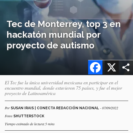
Tec de Monterrey, top 3 en
hackatón mundial por
proyecto de autismo
Facebook
X
El Tec fue la única universidad mexicana en participar en el
encuentro mundial, donde estuvieron 75 países, y fue el mejor
proyecto de Latinoamérica
Por
- 07/09/2022
SUSAN IRAIS | CONECTA REDACCIÓN NACIONAL
Fotos
SHUTTERSTOCK
Tiempo estimado de lectura:5 mins