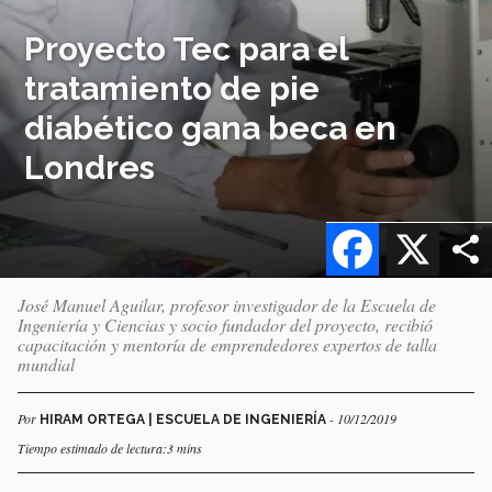
Proyecto Tec para el
tratamiento de pie
diabético gana beca en
Londres
Facebook
X
José Manuel Aguilar, profesor investigador de la Escuela de
Ingeniería y Ciencias y socio fundador del proyecto, recibió
capacitación y mentoría de emprendedores expertos de talla
mundial
Por
- 10/12/2019
HIRAM ORTEGA | ESCUELA DE INGENIERÍA
Tiempo estimado de lectura:3 mins