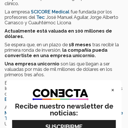
clínico.
La empresa
SCICORE Medical
fue
fundada por los
profesores del
Tec
: José Manuel Aguilar, Jorge Alberto
Carrasco y Cuauhtémoc Licona
Actualmente está valuada en 100 millones de
dólares.
Se espera que, en un plazo de
18 meses
tras recibir la
primera ronda de inversión,
la compañía pueda
convertiste en una empresa unicornio.
Una empresa unicornio
son las que llegan a ser
valuadas por más de mil millones de dólares en los
primeros tres años.
El
programa
LIF
es apoyado por el Comité
×
Intersectorial para la Innovación, y cofinanciado a través
del Fondo Sectorial de Innovación de la
Secretaría de
Economía
(SE) y el
Newton Fund
.
Recibe nuestro newsletter de
Además, es coordinado con la
del Reino Unido en
noticias:
México,
la
Royal Academy of Engineering
y
la
Red de
Talento Red Gl
e
mbajada
obal MX
capítulo Reino
Unido.