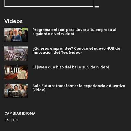
Videos
Programa enlace: para llevar a tu empresa al
siguiente nivel (video)
¿Quieres emprender? Conoce el nuevo HUB de
Innovación del Tec (video)
El joven que hizo del baile su vida (video)
Aula Futura: transformar la experiencia educativa
(video)
Más que un festival cultural: así es la magia de
VIBRART 2026 (video)
CAMBIAR IDIOMA
ES
|
EN
Javier Guzmán: investigación con impacto social
(video)