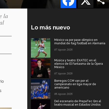
e la
al
Lo más nuevo
México va por pase olímpico en
mundial de flag football en Alemania
07 Agosto 2026
Música y teatro: EXATEC en el
elenco de El Fantasma de la Ópera
México
07 Agosto 2026
rio
Borregos CCM van por el
campeonato en liga mayor de
americano
s
06 Agosto 2026
Del escenario de PrepaTec Qro al
teatro musical en Estados Unidos