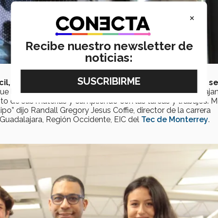
×
Recibe nuestro newsletter de
noticias:
cil, pero vas encontrando gente que cree en ellos y s
ue los estudiantes estén logrando sus metas y sigan trabaja
sto de sus materias y cumpliendo con las tareas y trabajos. 
po” dijo Randall Gregory Jesus Coffie, director de la carrera
Guadalajara, Región Occidente, EIC del
Tec de Monterrey
.