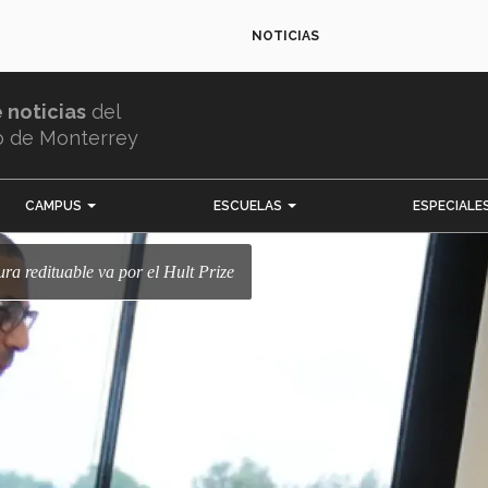
NOTICIAS
e noticias
del
o de Monterrey
CAMPUS
ESCUELAS
ESPECIALE
tura redituable va por el Hult Prize