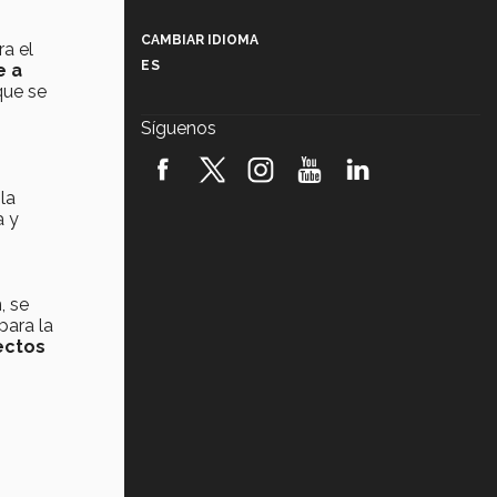
Más que un festival cultural: así es
la magia de VIBRART 2026 (video)
CAMBIAR IDIOMA
ra el
ES
e a
Javier Guzmán: investigación con
que se
impacto social (video)
Síguenos
¡México, en el top del mundial de
robótica FIRST 2026! (video)
la
a y
Vida Tec: Pasión, disciplina y
básquetbol, con Gael Adame
(video)
¿Cómo es el Modelo Educativo
, se
Tec? (video)
para la
ectos
Vida Tec: Feminismo e Inteligencia
Artificial, Paola Ricaurte (video)