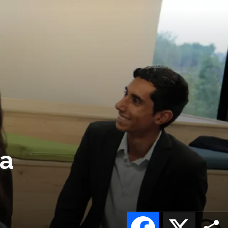
va
Facebook
X