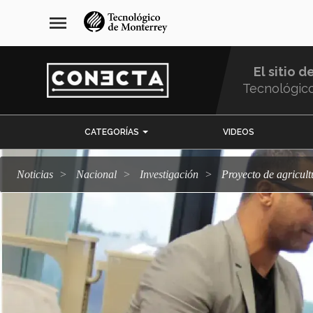
Pasar
navegación
menu
al
principal
contenido
principal
El sitio d
Tecnológic
Menu
CATEGORÍAS
VIDEOS
Comunidad
Noticias
Nacional
Investigación
Proyecto de agricul