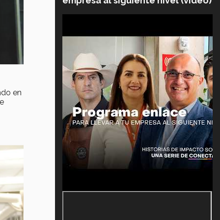
empresa al siguiente nivel (video)
e
ndo en
Me