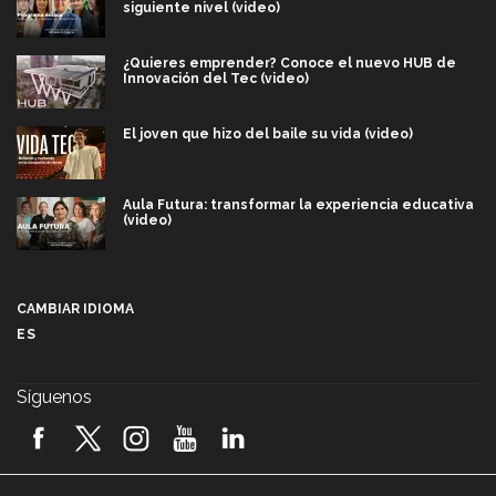
siguiente nivel (video)
¿Quieres emprender? Conoce el nuevo HUB de
Innovación del Tec (video)
El joven que hizo del baile su vida (video)
Aula Futura: transformar la experiencia educativa
(video)
Más que un festival cultural: así es la magia de
VIBRART 2026 (video)
CAMBIAR IDIOMA
ES
Javier Guzmán: investigación con impacto social
(video)
Síguenos
¡México, en el top del mundial de robótica FIRST
2026! (video)
Vida Tec: Pasión, disciplina y básquetbol, con Gael