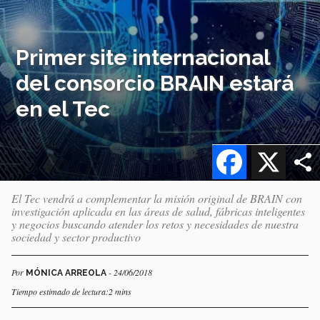
Primer site internacional
del consorcio BRAIN estará
en el Tec
Facebook
X
El Tec vendrá a complementar la misión original de BRAIN con
investigación aplicada en las áreas de salud, fábricas inteligentes
y negocios buscando atender los retos y necesidades de nuestra
sociedad y sector productivo
Por
- 24/06/2018
MÓNICA ARREOLA
Tiempo estimado de lectura:2 mins