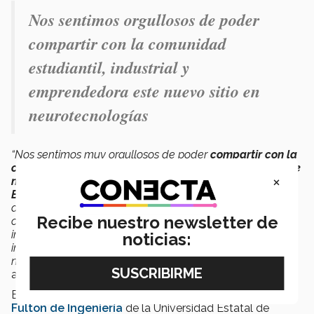
Nos sentimos orgullosos de poder
compartir con la comunidad
estudiantil, industrial y
emprendedora este nuevo sitio en
neurotecnologías
“Nos sentimos muy orgullosos de poder
compartir con la
comunidad estudiantil, industrial y emprendedora este
×
nuevo sitio en neurotecnologías
. Rogelio Soto dirigirá
BRAIN-Tec
con gran colaboración con el
CIDyT
y con la
decanatura de Investigación de la EIC. El Tec vendrá a
Recibe nuestro newsletter de
complementar la misión original de BRAIN con
investigación aplicada en las áreas de salud, fábricas
noticias:
inteligentes y negocios buscando atender los retos y
necesidades de nuestra sociedad y sector productivo”
agregó Sergio Uribe, director de
CIDyT
, EIC.
El consorcio BRAIN fue creado por:
Escuela Ira A.
Fulton de Ingeniería
de la Universidad Estatal de