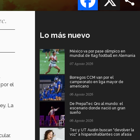
ec.
Lo más nuevo
México va por pase olímpico en
mundial de flag football en Alemania
07 Agosto 2026
Borregos CCM van por el
y
campeonato en liga mayor de
por el
americano
06 Agosto 2026
De PrepaTec Qro al mundo: el
ey. La
escenario donde nació un gran
sueño
06 Agosto 2026
Tec y UT Austin buscan "devolver la
voz" a hispanohablantes con afasia
ular.