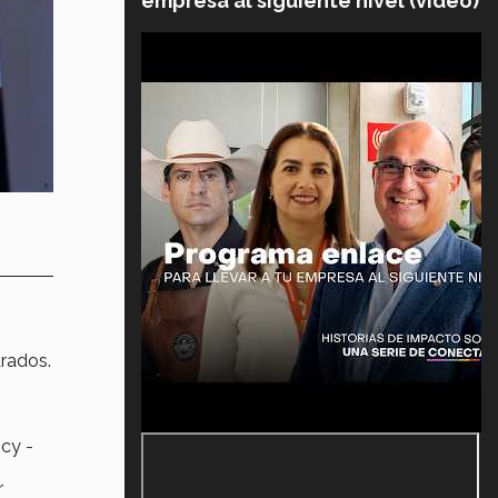
empresa al siguiente nivel (video)
urados.
cy -
r