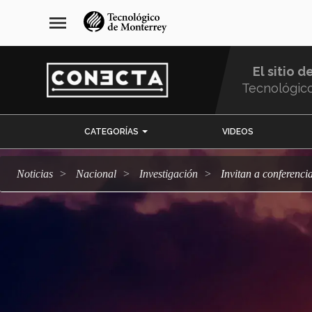
Pasar
navegación
menu
al
principal
contenido
principal
El sitio d
Tecnológic
Menu
CATEGORÍAS
VIDEOS
Comunidad
Noticias
Nacional
Investigación
Invitan a conferenc