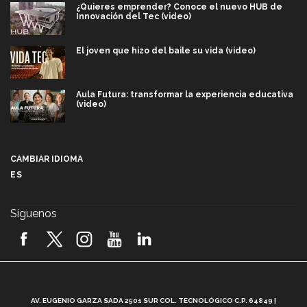
¿Quieres emprender? Conoce el nuevo HUB de
Innovación del Tec (video)
El joven que hizo del baile su vida (video)
Aula Futura: transformar la experiencia educativa
(video)
Más que un festival cultural: así es la magia de
VIBRART 2026 (video)
CAMBIAR IDIOMA
ES
Javier Guzmán: investigación con impacto social
(video)
Síguenos
¡México, en el top del mundial de robótica FIRST
2026! (video)
Vida Tec: Pasión, disciplina y básquetbol, con Gael
Adame (video)
A
AV. EUGENIO GARZA SADA 2501 SUR COL. TECNOLÓGICO C.P. 64849 |