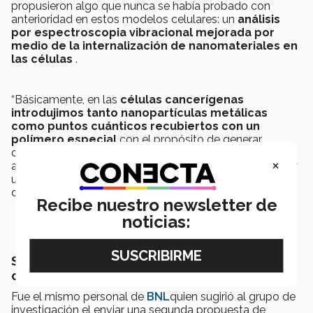
propusieron algo que nunca se había probado con
anterioridad en estos modelos celulares: un
análisis
por espectroscopia vibracional mejorada por
medio de la internalización de nanomateriales en
las células
.
“Básicamente, en las
células cancerígenas
introdujimos tanto nanopartículas metálicas
como puntos cuánticos recubiertos con un
polímero especial
con el propósito de generar
diferencias significativas al momento de realizar el
×
análisis espectroscópicos con la finalidad de desarrollar
un método de diagnóstico rápido, el proceso puede
durar tan solo unos cuantos minutos” agregó Ornelas.
Recibe nuestro newsletter de
noticias:
Siguientes pasos: Introducción de
componentes cuánticos funcionalizados
Fue el mismo personal de
BNL
quien sugirió al grupo de
investigación el enviar una segunda propuesta de