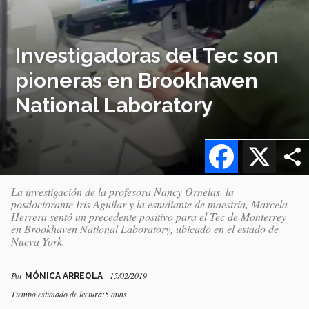
Investigadoras del Tec son
pioneras en Brookhaven
National Laboratory
Facebook
X
La investigación de la profesora Nancy Ornelas, la
posdoctorante Iris Aguilar y la estudiante de maestría, Marcela
Herrera sentó un precedente positivo para el Tec de Monterrey
en Brookhaven National Laboratory, ubicado en el estado de
Nueva York.
Por
- 15/02/2019
MÓNICA ARREOLA
Tiempo estimado de lectura:5 mins