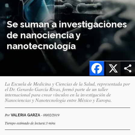
Se suman a investigaciones
de nanociencia y
nanotecnología
Facebook
X
La Escuela de Medicina y Ciencias de la Salud, representada por
el Dr. Gerardo García Rivas, formó parte de un taller
internacional para crear vínculos en la investigación de
Nanociencias y Nanotecnología entre México y Europa.
Por
- 08/02/2019
VALERIA GARZA
Tiempo estimado de lectura:3 mins