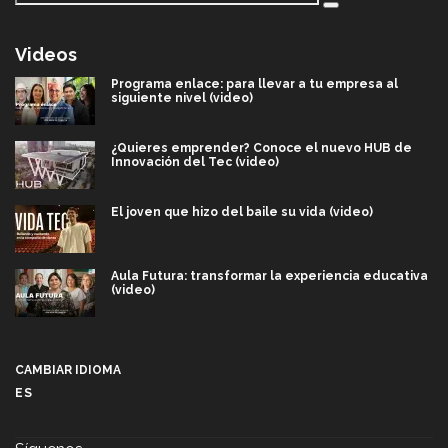
Videos
Programa enlace: para llevar a tu empresa al
siguiente nivel (video)
¿Quieres emprender? Conoce el nuevo HUB de
Innovación del Tec (video)
El joven que hizo del baile su vida (video)
Aula Futura: transformar la experiencia educativa
(video)
Más que un festival cultural: así es la magia de
VIBRART 2026 (video)
CAMBIAR IDIOMA
ES
Javier Guzmán: investigación con impacto social
(video)