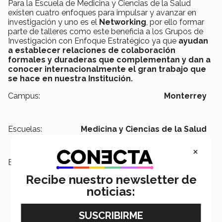
Para la Escuela de Medicina y Ciencias de la Salud
existen cuatro enfoques para impulsar y avanzar en
investigación y uno es el
Networking
, por ello formar
parte de talleres como este beneficia a los Grupos de
Investigación con Enfoque Estratégico ya que
ayudan
a establecer relaciones de colaboración
formales y duraderas que complementan y dan a
conocer internacionalmente el gran trabajo que
se hace en nuestra Institución.
Campus:
Monterrey
Escuelas:
Medicina y Ciencias de la Salud
×
Etiquetas:
Medicina,
Nanotecnología,
Salud,
Escuela de Medicina y Ciencias de
Recibe nuestro newsletter de
la Salud, Investigación, GIEE,
noticias:
Escuela de Medicina y Ciencias de
la Salud