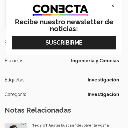
y alumnos de los campus de Puebla,
×
Toluca, Ciudad de México y
Monterrey.
Recibe nuestro newsletter de
noticias:
Campus:
Puebla
Escuelas:
Ingeniería y Ciencias
Etiquetas:
Investigación
Categoría:
Investigación
Notas Relacionadas
Tec y UT Austin buscan "devolver la voz" a