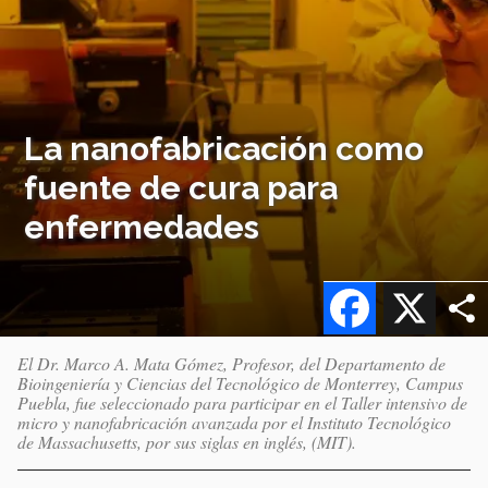
La nanofabricación como
fuente de cura para
enfermedades
Facebook
X
El Dr. Marco A. Mata Gómez, Profesor, del Departamento de
Bioingeniería y Ciencias del Tecnológico de Monterrey, Campus
Puebla, fue seleccionado para participar en el Taller intensivo de
micro y nanofabricación avanzada por el Instituto Tecnológico
de Massachusetts, por sus siglas en inglés, (MIT).