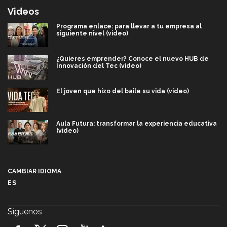
Videos
Programa enlace: para llevar a tu empresa al
siguiente nivel (video)
¿Quieres emprender? Conoce el nuevo HUB de
Innovación del Tec (video)
El joven que hizo del baile su vida (video)
Aula Futura: transformar la experiencia educativa
(video)
Más que un festival cultural: así es la magia de
VIBRART 2026 (video)
CAMBIAR IDIOMA
ES
Javier Guzmán: investigación con impacto social
(video)
Síguenos
¡México, en el top del mundial de robótica FIRST