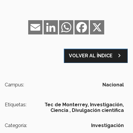
Email
LinkedIn
WhatsApp
Facebook
X
navigate_next
VOLVER AL ÍNDICE
Campus:
Nacional
Etiquetas:
Tec de Monterrey,
Investigación,
Ciencia ,
Divulgación científica
Categoría:
Investigación