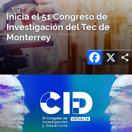
Inicia el 51 Congreso de
Investigación del Tec de
Monterrey
Facebook
X
Imagen
o
logo