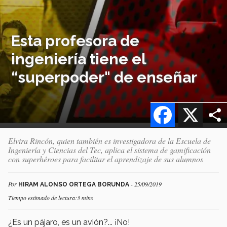
Esta profesora de
ingeniería tiene el
“superpoder" de enseñar
Facebook
X
Elvira Rincón, quien también es investigadora de la Escuela de
Ingeniería y Ciencias del Tec, aplica el sistema de gamificación
con superhéroes para facilitar el aprendizaje de sus alumnos
Por
- 25/09/2019
HIRAM ALONSO ORTEGA BORUNDA
Tiempo estimado de lectura:3 mins
¿Es un pájaro, es un avión?... ¡No!