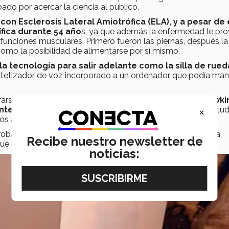
do por acercar la ciencia al público.
on Esclerosis Lateral Amiotrófica (ELA), y a pesar de
ífica durante 54 año
s, ya que además la enfermedad le pr
funciones musculares. Primero fueron las piernas, después la
 como la posibilidad de alimentarse por sí mismo.
a tecnología para salir adelante como la silla de rued
ntetizador de voz incorporado a un ordenador que podía man
rarse en Física por Cambridge, a sus 28 años de edad,
Hawki
×
antes de su generación,
debido a sus aportaciones al estud
los agujeros negros.
robar que el universo pudo surgir espontáneamente de una
Recibe nuestro newsletter de
a que no pudo haber provenido de un universo previo.
noticias: