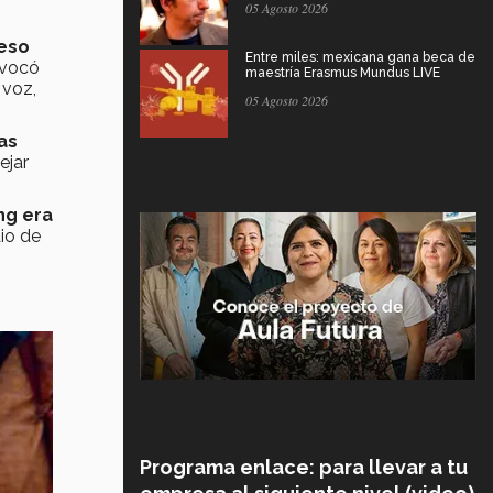
05 Agosto 2026
 eso
Entre miles: mexicana gana beca de
ovocó
maestría Erasmus Mundus LIVE
 voz,
05 Agosto 2026
as
ejar
ng era
io de
Programa enlace: para llevar a tu