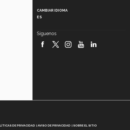
Más que un festival cultural: así es
la magia de VIBRART 2026 (video)
CAMBIAR IDIOMA
ES
Javier Guzmán: investigación con
impacto social (video)
Síguenos
¡México, en el top del mundial de
robótica FIRST 2026! (video)
Vida Tec: Pasión, disciplina y
básquetbol, con Gael Adame
(video)
¿Cómo es el Modelo Educativo
Tec? (video)
Vida Tec: Feminismo e Inteligencia
Artificial, Paola Ricaurte (video)
LÍTICAS DE PRIVACIDAD
AVISO DE PRIVACIDAD
SOBRE EL SITIO