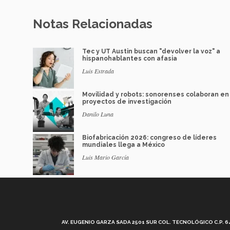
Notas Relacionadas
Tec y UT Austin buscan "devolver la voz" a
hispanohablantes con afasia
Luis Estrada
Movilidad y robots: sonorenses colaboran en
proyectos de investigación
Danilo Luna
Biofabricación 2026: congreso de líderes
mundiales llega a México
Luis Mario García
AV. EUGENIO GARZA SADA 2501 SUR COL. TECNOLÓGICO C.P. 648