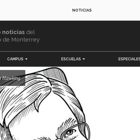
NOTICIAS
e noticias
del
o de Monterrey
CAMPUS
ESCUELAS
ESPECIALE
en Hawking