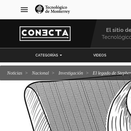
Pasar
navegación
menu
al
principal
contenido
principal
El sitio d
Tecnológic
Menu
CATEGORÍAS
VIDEOS
Comunidad
Noticias
Nacional
Investigación
El legado de Steph