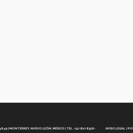
Aviso
Legal
49 | MONTERREY, NUEVO LEÓN, MÉXICO | TEL. +52 (81) 8358-
AVISO LEGAL
PO