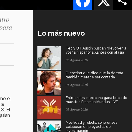
ntro
 para
Lo más nuevo
Tec y UT Austin buscan "devolver la
voz" a hispanohablantes con afasia
05 Agosto 2026
El escritor que dice que la derrota
también merece ser contada
05 Agosto 2026
omo el
Entre miles: mexicana gana beca de
maestría Erasmus Mundus LIVE
 a
18. El
05 Agosto 2026
quien
Movilidad y robots: sonorenses
colaboran en proyectos de
investigación