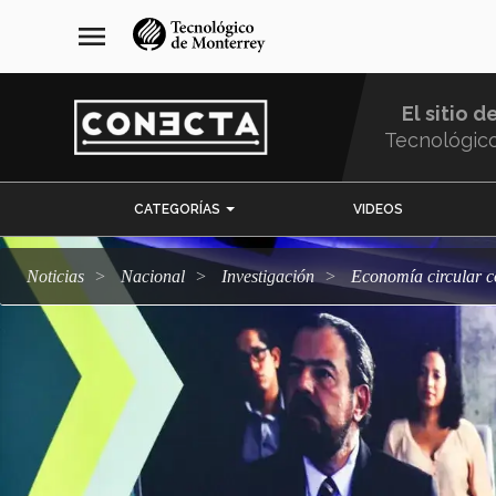
Pasar
navegación
menu
al
principal
contenido
principal
El sitio d
Tecnológic
Menu
CATEGORÍAS
VIDEOS
Comunidad
Noticias
Nacional
Investigación
Economía circular 