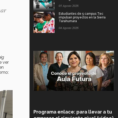
05 Agosto 2026
nar
Estudiantes de 5 campus Tec
impulsan proyectos en la Sierra
Tarahumara
04 Agosto 2026
big
e ver
en
como:
Programa enlace: para llevar a tu