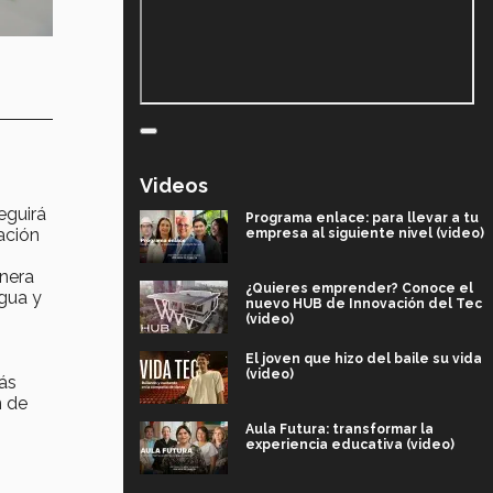
Videos
eguirá
Programa enlace: para llevar a tu
ación
empresa al siguiente nivel (video)
anera
¿Quieres emprender? Conoce el
gua y
nuevo HUB de Innovación del Tec
(video)
El joven que hizo del baile su vida
(video)
más
n de
Aula Futura: transformar la
experiencia educativa (video)