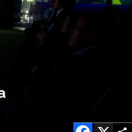
a
Facebook
X