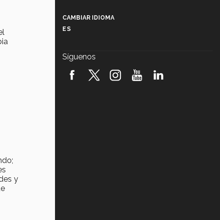
Más que un festival cultural: así es
la magia de VIBRART 2026 (video)
CAMBIAR IDIOMA
ES
el
Javier Guzmán: investigación con
bia
impacto social (video)
Síguenos
¡México, en el top del mundial de
robótica FIRST 2026! (video)
Vida Tec: Pasión, disciplina y
básquetbol, con Gael Adame
(video)
¿Cómo es el Modelo Educativo
Tec? (video)
ndo;
Vida Tec: Feminismo e Inteligencia
Artificial, Paola Ricaurte (video)
es
des y
ue