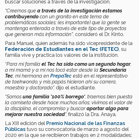
buscar soluciones a través de la investigación.
“Creemos que
a través de la investigación estamos
contribuyendo
con un granito en este tema de
problemáticas sociales; (es importante) que la gente se
mantenga enterada a través de este tipo de proyectos
que generan más información”
, consideró el Dr. Kinto.
Para Manuel, quien además ha sido vicepresidente de la
Federación de Estudiantes en el Tec (FETEC)
, su
familia vive y practica los valores de la institución.
“Para mi familia
el Tec ha sido como un segundo hogar
,
a mi mamá y a mi nos tocó estar desde la
Secundaria
Tec
, mi hermana en
PrepaTec
está en el representativo
de taekwondo, y mis papás hicieron ahí su carrera,
maestría y doctorado”,
dijo el estudiante.
“Somos
una familia '100% borrego'
, traemos bien puesta
la camiseta desde hace muchos años; vivimos el valor de
la disciplina, el compromiso y buscar
aportar algo para
mejorar nuestra sociedad
”,
finalizó la Dra. Anaya.
La XIII edición del
Premio Nacional de las Finanzas
Públicas
tuvo su convocatoria de marzo a agosto del
2020 en la que se recibieron trabajos en 2 modalidades: