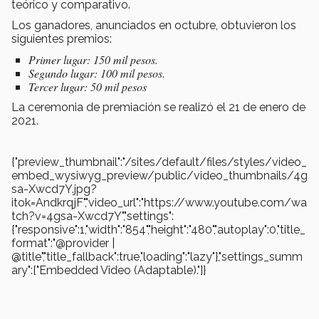
teórico y comparativo.
Los ganadores, anunciados en octubre, obtuvieron los
siguientes premios:
Primer lugar: 150 mil pesos.
Segundo lugar: 100 mil pesos.
Tercer lugar: 50 mil pesos
La ceremonia de premiación se realizó el 21 de enero de
2021.
{"preview_thumbnail":"/sites/default/files/styles/video_
embed_wysiwyg_preview/public/video_thumbnails/4g
sa-Xwcd7Y.jpg?
itok=AndkrqjF","video_url":"https://www.youtube.com/wa
tch?v=4gsa-Xwcd7Y","settings":
{"responsive":1,"width":"854","height":"480","autoplay":0,"title_
format":"@provider |
@title","title_fallback":true,"loading":"lazy"},"settings_summ
ary":["Embedded Video (Adaptable)."]}