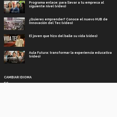
Programa enlace: para llevar a tu empresa al
siguiente nivel (video)
¿Quieres emprender? Conoce el nuevo HUB de
Innovación del Tec (video)
El joven que hizo del baile su vida (video)
Aula Futura: transformar la experiencia educativa
(video)
Más que un festival cultural: así es la magia de
VIBRART 2026 (video)
CAMBIAR IDIOMA
ES
Javier Guzmán: investigación con impacto social
(video)
Síguenos
¡México, en el top del mundial de robótica FIRST
2026! (video)