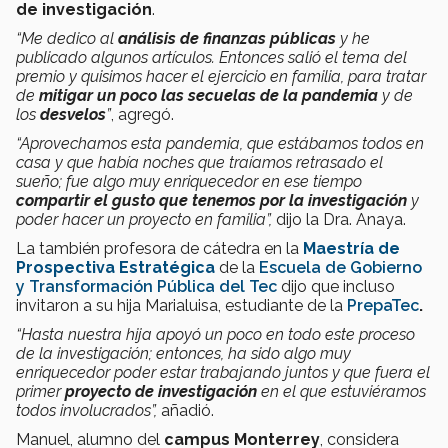
de investigación
.
“Me dedico al
análisis de finanzas públicas
y he
publicado algunos artículos. Entonces salió el tema del
premio y quisimos hacer el ejercicio en familia, para tratar
de
mitigar un poco las secuelas de la pandemia
y de
los
desvelos
”
, agregó.
“Aprovechamos esta pandemia, que estábamos todos en
casa y que había noches que traíamos retrasado el
sueño; fue algo muy enriquecedor en ese tiempo
compartir el gusto que tenemos por la investigación
y
poder hacer un proyecto en familia”,
dijo la Dra. Anaya.
La también profesora de cátedra en la
Maestría de
Prospectiva Estratégica
de la
Escuela de Gobierno
y Transformación Pública del Tec
dijo que incluso
invitaron a su hija Marialuisa, estudiante de la
PrepaTec
.
“Hasta nuestra hija apoyó un poco en todo este proceso
de la investigación; entonces, ha sido algo muy
enriquecedor poder estar trabajando juntos y que fuera el
primer
proyecto de investigación
en el que estuviéramos
todos involucrados”,
añadió.
Manuel, alumno del
campus Monterrey
, considera