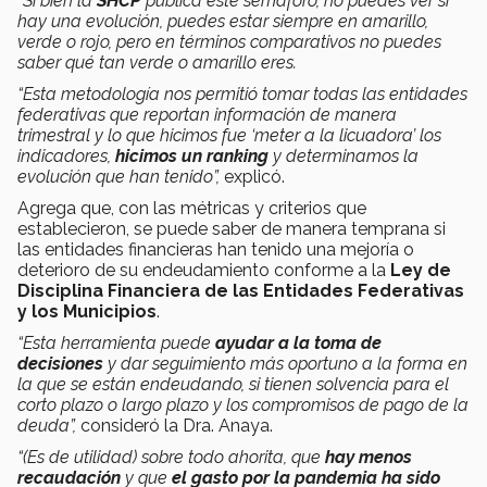
“Si bien la
SHCP
pública este semáforo, no puedes ver si
hay una evolución, puedes estar siempre en amarillo,
verde o rojo, pero en términos comparativos no puedes
saber qué tan verde o amarillo eres.
“Esta metodología nos permitió tomar todas las entidades
federativas que reportan información de manera
trimestral y lo que hicimos fue ‘meter a la licuadora’ los
indicadores,
hicimos un ranking
y determinamos la
evolución que han tenido”,
explicó.
Agrega que, con las métricas y criterios que
establecieron, se puede saber de manera temprana si
las entidades financieras han tenido una mejoría o
deterioro de su endeudamiento conforme a la
Ley de
Disciplina Financiera de las Entidades Federativas
y los Municipios
.
“Esta herramienta puede
ayudar a la toma de
decisiones
y dar seguimiento más oportuno a la forma en
la que se están endeudando, si tienen solvencia para el
corto plazo o largo plazo y los compromisos de pago de la
deuda”,
consideró la Dra. Anaya.
“(Es de utilidad) sobre todo ahorita, que
hay menos
recaudación
y que
el gasto por la pandemia ha sido