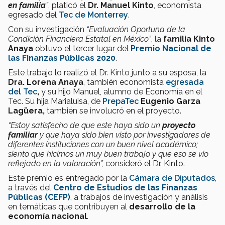
en familia
”
, platicó el
Dr. Manuel Kinto
, economista
egresado del
Tec de Monterrey
.
Con su investigación
“Evaluación Oportuna de la
Condición Financiera Estatal en México”
, la
familia Kinto
Anaya
obtuvo el tercer lugar del
Premio Nacional de
las Finanzas Públicas 2020
.
Este trabajo lo realizó el Dr. Kinto junto a su esposa, la
Dra. Lorena Anaya
, también economista
egresada
del Tec
,
y
su
hijo Manuel, alumno de Economía en el
Tec. Su hija Marialuisa, de
PrepaTec
Eugenio Garza
Lagüera,
también se involucró en el proyecto.
“Estoy satisfecho de que este haya sido un
proyecto
familiar
y que haya sido bien visto por investigadores de
diferentes instituciones con un buen nivel académico;
siento que hicimos un muy buen trabajo y que eso se vio
reflejado en la valoración”,
consideró el Dr. Kinto.
Este premio es entregado por la
Cámara de Diputados
,
a través del
Centro de Estudios de las Finanzas
Públicas (CEFP)
, a trabajos de investigación y análisis
en temáticas que contribuyen al
desarrollo de la
economía nacional
.