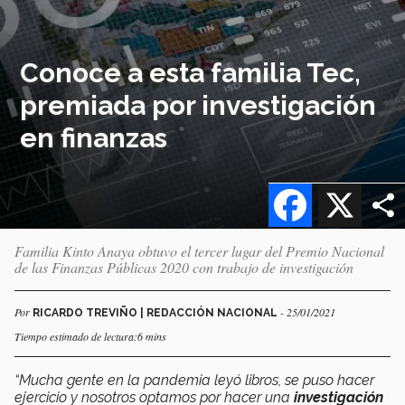
Conoce a esta familia Tec,
premiada por investigación
en finanzas
Facebook
X
Familia Kinto Anaya obtuvo el tercer lugar del Premio Nacional
de las Finanzas Públicas 2020 con trabajo de investigación
Por
- 25/01/2021
RICARDO TREVIÑO | REDACCIÓN NACIONAL
Tiempo estimado de lectura:6 mins
“Mucha gente en la pandemia leyó libros, se puso hacer
ejercicio y nosotros optamos por hacer una
investigación