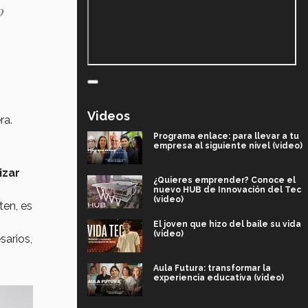
o
Videos
ra.
Programa enlace: para llevar a tu
empresa al siguiente nivel (video)
izar
¿Quieres emprender? Conoce el
nuevo HUB de Innovación del Tec
(video)
ten, es
El joven que hizo del baile su vida
(video)
sarios,
Aula Futura: transformar la
experiencia educativa (video)