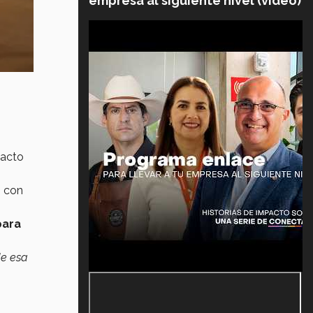
empresa al siguiente nivel (video)
pacto
n con
para
de esa