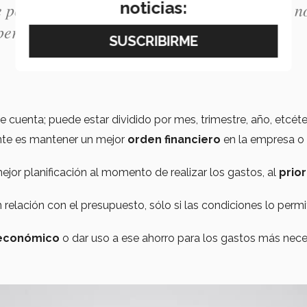
noticias:
 podamos y dejar de lado aquellos aspectos n
pero sobre todo la salud".
e cuenta; puede estar dividido por mes, trimestre, año, etcéte
nte es mantener un mejor
orden financiero
en la empresa o
jor planificación al momento de realizar los gastos, al
prior
elación con el presupuesto, sólo si las condiciones lo permi
 económico
o dar uso a ese ahorro para los gastos más nece