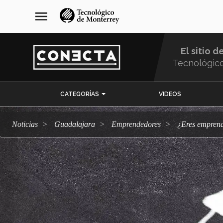
Pasar
navegación
menu
al
principal
contenido
principal
El sitio d
Tecnológic
Menu
CATEGORÍAS
VIDEOS
Comunidad
Noticias
Guadalajara
emprendedores
¿Eres empre