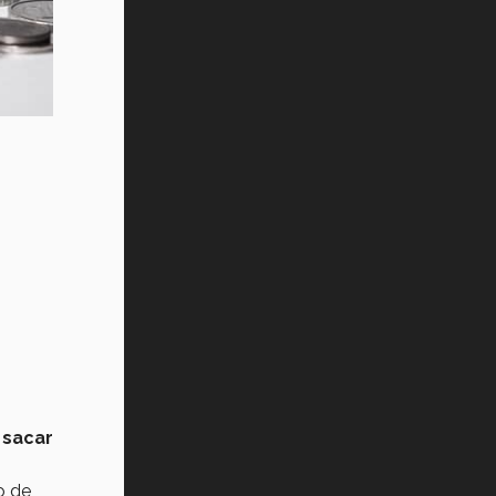
 sacar
o de