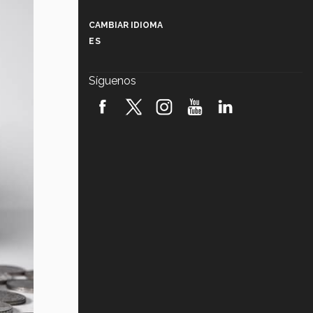
Más que un festival cultural: así es
la magia de VIBRART 2026 (video)
CAMBIAR IDIOMA
ES
Javier Guzmán: investigación con
impacto social (video)
Síguenos
¡México, en el top del mundial de
robótica FIRST 2026! (video)
Vida Tec: Pasión, disciplina y
básquetbol, con Gael Adame
(video)
¿Cómo es el Modelo Educativo
Tec? (video)
Vida Tec: Feminismo e Inteligencia
Artificial, Paola Ricaurte (video)