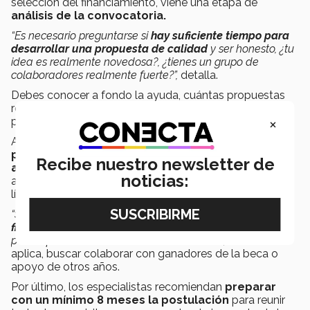
selección del financiamiento, viene una etapa de
análisis de la convocatoria.
“Es necesario preguntarse si
hay suficiente tiempo para
desarrollar una propuesta de calidad
y ser honesto, ¿tu
idea es realmente novedosa?, ¿tienes un grupo de
colaboradores realmente fuerte?”,
detalla.
Debes conocer a fondo la ayuda, cuántas propuestas
recibe y cuántas financia, esto te permitirá tener un
×
promedio de éxito esperado.
Algunos de los consejos para esta etapa son:
revisar
proyectos ganadores en convocatorias
Recibe nuestro newsletter de
anteriores del apoyo o beca
y buscar la temática
noticias:
abordada, institución ganadora, perfil del investigador
líder y perfil del consorcio o colaboradores.
“Si los datos son abiertos es vital revisar el
promedio del
financiamiento
que se otorga y las tendencias temáticas
por la que se suele inclinar la convocatoria”,
dice. Y si
aplica, buscar colaborar con ganadores de la beca o
apoyo de otros años.
Por último, los especialistas recomiendan
preparar
con un mínimo 8 meses la postulación
para reunir