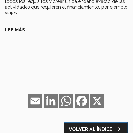
todos los requisitos y crear un calendario exacto de las
actividades que requieren el financiamiento, por ejemplo
viajes.
LEE MÁS:
Email
LinkedIn
WhatsApp
Facebook
X
navigate_next
VOLVER AL ÍNDICE