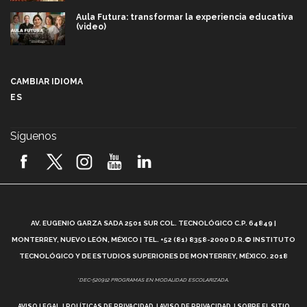
Aula Futura: transformar la experiencia educativa
(video)
Más que un festival cultural: así es la magia de
VIBRART 2026 (video)
CAMBIAR IDIOMA
ES
Javier Guzmán: investigación con impacto social
(video)
Síguenos
¡México, en el top del mundial de robótica FIRST
2026! (video)
Vida Tec: Pasión, disciplina y básquetbol, con Gael
Adame (video)
A
AV. EUGENIO GARZA SADA 2501 SUR COL. TECNOLÓGICO C.P. 64849 |
L
¿Cómo es el Modelo Educativo Tec? (video)
MONTERREY, NUEVO LEÓN, MÉXICO | TEL. +52 (81) 8358-2000 D.R.© INSTITUTO
TECNOLÓGICO Y DE ESTUDIOS SUPERIORES DE MONTERREY, MÉXICO. 2018
Vida Tec: Feminismo e Inteligencia Artificial, Paola
*DEC-520912 PROGRAMAS EN MODALIDAD ESCOLARIZADA.
Ricaurte (video)
AVISO LEGAL
POLÍTICAS DE PRIVACIDAD
AVISO DE PRIVACIDAD
SOBRE EL SITIO