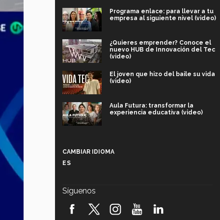
Programa enlace: para llevar a tu
empresa al siguiente nivel (video)
¿Quieres emprender? Conoce el
nuevo HUB de Innovación del Tec
(video)
El joven que hizo del baile su vida
(video)
Aula Futura: transformar la
experiencia educativa (video)
Más que un festival cultural: así es
la magia de VIBRART 2026 (video)
CAMBIAR IDIOMA
ES
Javier Guzmán: investigación con
impacto social (video)
Síguenos
¡México, en el top del mundial de
robótica FIRST 2026! (video)