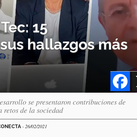
Tec: 15
 sus hallazgos más
Fa
esarrollo se presentaron contribuciones de
a retos de la sociedad
- 26/02/2021
 CONECTA