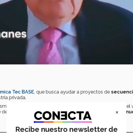
ómica Tec BASE
, que busca ayudar a proyectos de
secuenci
tria privada.
nismos complejos hasta organismos microscópicos, como el v
×
e desarrollar proyectos de
salud pública, diagnóstico y n
Recibe nuestro newsletter de