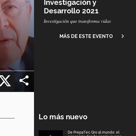
Investigación y
Desarrollo 2021
Subtítulo
Investigación que transforma vidas
navigate_next
MÁS DE ESTE EVENTO
cebook
X
Lo más nuevo
De PrepaTec Qro al mundo: el