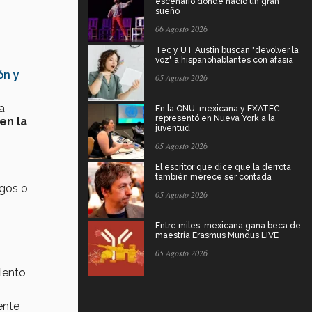
escenario donde nació un gran
sueño
06 Agosto 2026
Tec y UT Austin buscan "devolver la
voz" a hispanohablantes con afasia
ón y
05 Agosto 2026
a
En la ONU: mexicana y EXATEC
representó en Nueva York a la
en la
juventud
05 Agosto 2026
El escritor que dice que la derrota
también merece ser contada
zgos o
05 Agosto 2026
Entre miles: mexicana gana beca de
maestría Erasmus Mundus LIVE
05 Agosto 2026
miento
ente