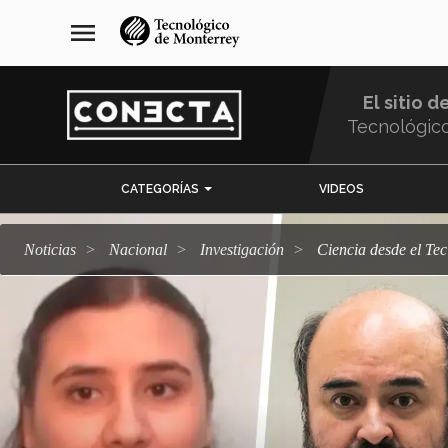
Pasar
navegación
menu
al
principal
contenido
principal
El sitio d
Tecnológic
Menu
CATEGORÍAS
VIDEOS
Comunidad
Noticias
Nacional
Investigación
Ciencia desde el Te