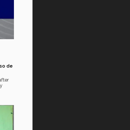
Vida Tec: Pasión, disciplina y
básquetbol, con Gael Adame
(video)
¿Cómo es el Modelo Educativo
Tec? (video)
Vida Tec: Feminismo e Inteligencia
Artificial, Paola Ricaurte (video)
so de
fter
 y