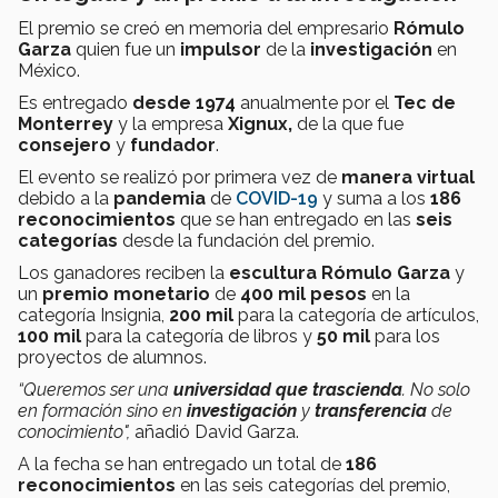
El premio se creó en memoria del empresario
Rómulo
Garza
quien fue un
impulsor
de la
investigación
en
México.
Es entregado
desde 1974
anualmente por el
Tec de
Monterrey
y la empresa
Xignux,
de la que fue
consejero
y
fundador
.
El evento se realizó por primera vez de
manera virtual
debido a la
pandemia
de
COVID-19
y suma a los
186
reconocimientos
que se han entregado en las
seis
categorías
desde la fundación del premio.
Los ganadores reciben la
escultura Rómulo Garza
y
un
premio monetario
de
400 mil pesos
en la
categoría Insignia,
200 mil
para la categoría de artículos,
100 mil
para la categoría de libros y
50 mil
para los
proyectos de alumnos.
“Queremos ser una
universidad que trascienda
. No solo
en formación sino en
investigación
y
transferencia
de
conocimiento",
añadió David Garza.
A la fecha se han entregado un total de
186
reconocimientos
en las seis categorías del premio,