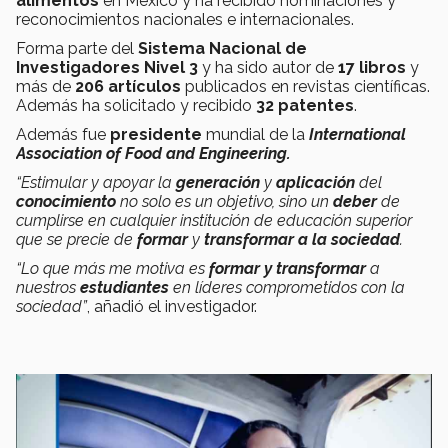
alimentos
en México y ha recibido nominaciones y
reconocimientos nacionales e internacionales.
Forma parte del
Sistema Nacional de
Investigadores Nivel 3
y ha sido autor de
17 libros
y
más de
206 artículos
publicados en revistas científicas.
Además ha solicitado y recibido
32 patentes
.
Además fue
presidente
mundial de la
International
Association of Food and Engineering.
“Estimular y apoyar la
generación
y
aplicación
del
conocimiento
no solo es un objetivo, sino un
deber
de
cumplirse en cualquier institución de educación superior
que se precie de
formar
y
transformar a la sociedad
.
“Lo que más me motiva es
formar y transformar
a
nuestros
estudiantes
en líderes comprometidos con la
sociedad”
, añadió el investigador.