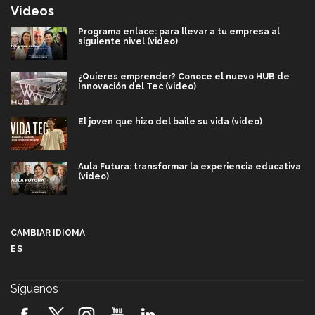
Videos
Programa enlace: para llevar a tu empresa al
siguiente nivel (video)
¿Quieres emprender? Conoce el nuevo HUB de
Innovación del Tec (video)
El joven que hizo del baile su vida (video)
Aula Futura: transformar la experiencia educativa
(video)
Más que un festival cultural: así es la magia de
VIBRART 2026 (video)
CAMBIAR IDIOMA
ES
Javier Guzmán: investigación con impacto social
(video)
Síguenos
¡México, en el top del mundial de robótica FIRST
2026! (video)