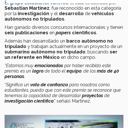
El
grupo estudiantil VantTec
,
el cual es liderado por
Sebastian Martínez
, fue reconocido en esta categoría
por la
investigación
y el
desarrollo
de
vehículos
autónomos no tripulados
.
Han ganado diversos concursos internacionales y tienen
seis publicaciones
en
papers
científicos
.
Además han desarrollado un
barco autónomo no
tripulado
y trabajan actualmente en un proyecto de un
submarino autónomo no tripulado
, buscando
ser
un referente en México
en dicho campo.
“Estamos muy
emocionados
por haber recibido este
premio, es un
logro
de todo el
equipo
, de los
más de 40
personas
.
“Significa un
voto de confianza
para nosotros como
estudiantes, puesto que con este premio se reconoce que
tenemos la capacidad de desarrollar
proyectos
de
investigación científica
”,
señaló Martinez.