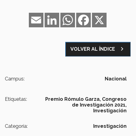
Email
LinkedIn
WhatsApp
Facebook
X
navigate_next
VOLVER AL ÍNDICE
Campus:
Nacional
Etiquetas:
Premio Rómulo Garza,
Congreso
de Investigación 2021,
Investigación
Categoría:
Investigación