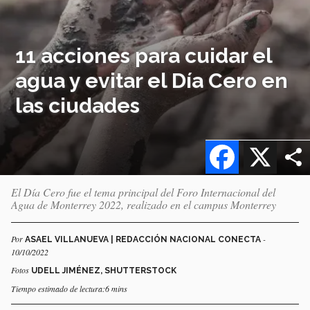
11 acciones para cuidar el
agua y evitar el Día Cero en
las ciudades
Facebook
X
El Día Cero fue el tema principal del Foro Internacional del
Agua de Monterrey 2022, realizado en el campus Monterrey
Por
-
ASAEL VILLANUEVA | REDACCIÓN NACIONAL CONECTA
10/10/2022
Fotos
UDELL JIMÉNEZ, SHUTTERSTOCK
Tiempo estimado de lectura:6 mins