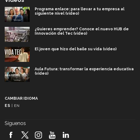
Programa enlace: para llevar a tu empresa al
siguiente nivel (video)
¿Quieres emprender? Conoce el nuevo HUB de
Innovación del Tec (video)
El joven que hizo del baile su vida (video)
Aula Futura: transformar la experiencia educativa
(video)
Más que un festival cultural: así es la magia de
VIBRART 2026 (video)
CAMBIAR IDIOMA
ES
|
EN
Javier Guzmán: investigación con impacto social
(video)
Síguenos
¡México, en el top del mundial de robótica FIRST
2026! (video)