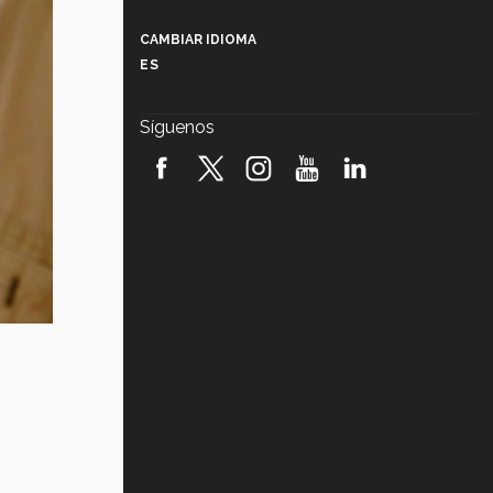
Más que un festival cultural: así es
la magia de VIBRART 2026 (video)
CAMBIAR IDIOMA
ES
Javier Guzmán: investigación con
impacto social (video)
Síguenos
¡México, en el top del mundial de
robótica FIRST 2026! (video)
Vida Tec: Pasión, disciplina y
básquetbol, con Gael Adame
(video)
¿Cómo es el Modelo Educativo
Tec? (video)
Vida Tec: Feminismo e Inteligencia
Artificial, Paola Ricaurte (video)