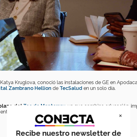
, Katya Kruglova, conoció las instalaciones de GE en Apodaca,
ital Zambrano Hellion
de
TecSalud
en un solo día.
 plazo del
Tec de Monterrey
, ya que combina educación, i
ento" mencionó Katya Kruglova tras la presentación de la
×
Recibe nuestro newsletter de