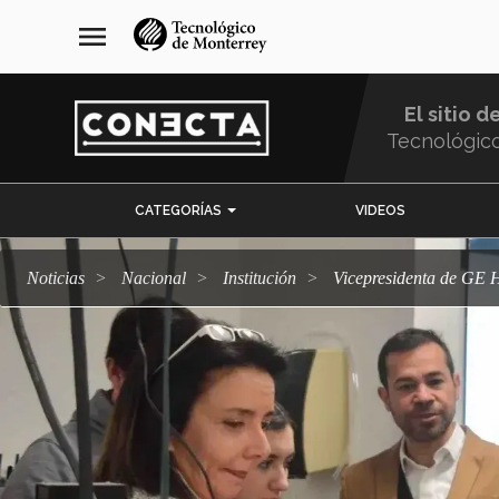
Pasar
navegación
menu
al
principal
contenido
principal
El sitio d
Tecnológic
Menu
CATEGORÍAS
VIDEOS
Comunidad
Noticias
Nacional
Institución
Vicepresidenta de GE H