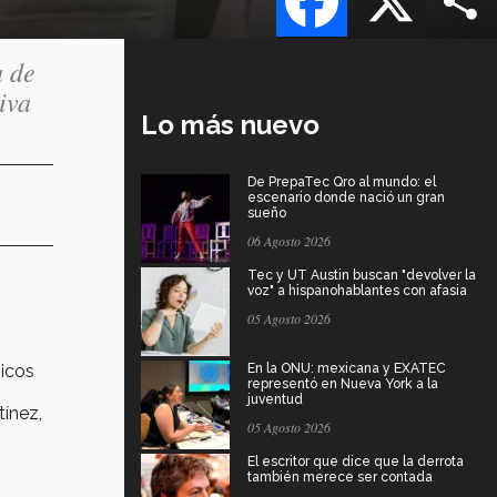
a de
iva
Lo más nuevo
De PrepaTec Qro al mundo: el
escenario donde nació un gran
sueño
06 Agosto 2026
Tec y UT Austin buscan "devolver la
voz" a hispanohablantes con afasia
05 Agosto 2026
gicos
En la ONU: mexicana y EXATEC
representó en Nueva York a la
juventud
tínez,
05 Agosto 2026
El escritor que dice que la derrota
también merece ser contada