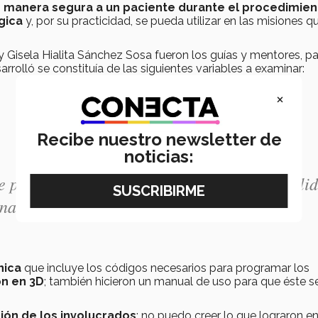
 manera segura a un paciente durante el procedimien
gica
y, por su practicidad, se pueda utilizar en las misiones q
 Gisela Hialita Sánchez Sosa fueron los guías y mentores, pa
arrolló se constituía de las siguientes variables a examinar:
×
Recibe nuestro newsletter de
noticias:
e porque es una herramienta que permite vali
onando adecuadamente”.- profesora Gisela
nica
que incluye los códigos necesarios para programar los
n en 3D
; también hicieron un manual de uso para que éste s
ión de los involucrados
; no puedo creer lo que lograron e