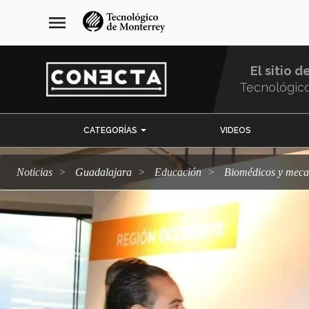
Pasar
navegación
menu
al
principal
contenido
principal
El sitio d
Tecnológic
Menu
CATEGORÍAS
VIDEOS
Comunidad
Noticias
Guadalajara
Educación
Biomédicos y meca