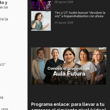
06 Agosto 2026
to y
ue se
Tec y UT Austin buscan "devolver la
voz" a hispanohablantes con afasia
ra la
05 Agosto 2026
dar
ea
Programa enlace: para llevar a tu
n una