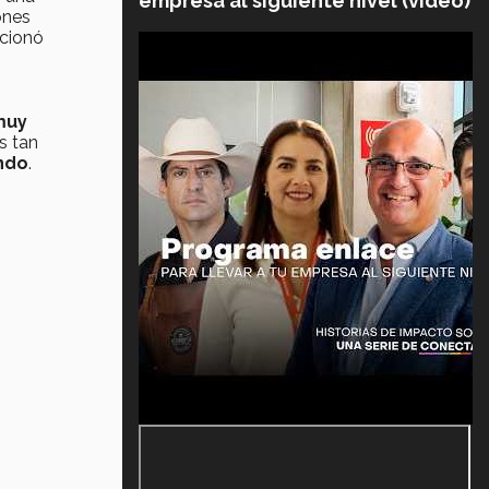
empresa al siguiente nivel (video)
ones
ncionó
muy
s tan
ndo
.