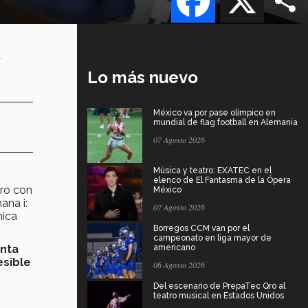
l
Lo más nuevo
México va por pase olímpico en
mundial de flag football en Alemania
07 Agosto 2026
Música y teatro: EXATEC en el
elenco de El Fantasma de la Ópera
cro con
México
ana i:
07 Agosto 2026
nica
Borregos CCM van por el
campeonato en liga mayor de
enta
americano
esible
06 Agosto 2026
Del escenario de PrepaTec Qro al
teatro musical en Estados Unidos