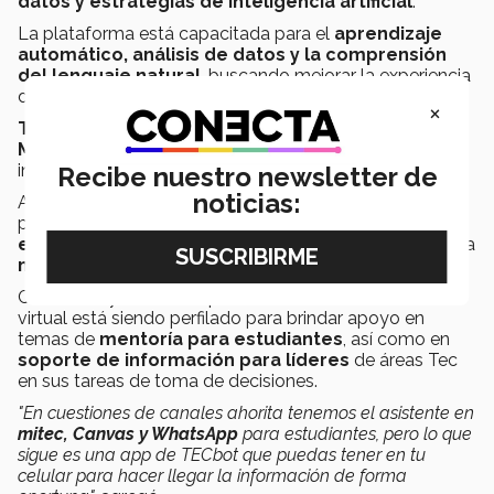
datos y estrategias de inteligencia artificial
.
La plataforma está capacitada para el
aprendizaje
automático, análisis de datos y la comprensión
del lenguaje natural
, buscando mejorar la experiencia
de los usuarios.
×
TECbot
fue desarrollado en la plataforma de
Microsoft Azure
y se conecta a los servicios de
información institucional del Tec.
Recibe nuestro newsletter de
noticias:
Actualmente el asistente virtual atiende a diferentes
públicos del Tec como
profesores, colaboradores,
estudiantes y padres de familia
desde la plataforma
mitec
.
Carmen Reyes añadió que actualmente este asistente
virtual está siendo perfilado para brindar apoyo en
temas de
mentoría para estudiantes
, así como en
soporte de información para líderes
de áreas Tec
en sus tareas de toma de decisiones.
"En cuestiones de canales ahorita tenemos el asistente en
mitec, Canvas y WhatsApp
para estudiantes, pero lo que
sigue es una app de TECbot que puedas tener en tu
celular para hacer llegar la información de forma