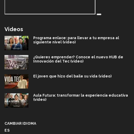
Videos
Programa enlace: para llevar a tu empresa al
siguiente nivel (video)
¿Quieres emprender? Conoce el nuevo HUB de
Innovación del Tec (video)
El joven que hizo del baile su vida (video)
Aula Futura: transformar la experiencia educativa
(video)
Más que un festival cultural: así es la magia de
VIBRART 2026 (video)
CAMBIAR IDIOMA
ES
Javier Guzmán: investigación con impacto social