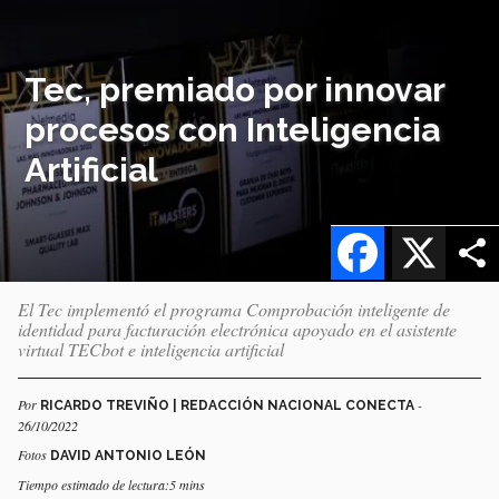
Tec, premiado por innovar
procesos con Inteligencia
Artificial
Facebook
X
El Tec implementó el programa Comprobación inteligente de
identidad para facturación electrónica apoyado en el asistente
virtual TECbot e inteligencia artificial
Por
-
RICARDO TREVIÑO | REDACCIÓN NACIONAL CONECTA
26/10/2022
Fotos
DAVID ANTONIO LEÓN
Tiempo estimado de lectura:5 mins