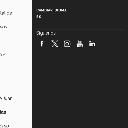
Más que un festival cultural: así es
la magia de VIBRART 2026 (video)
CAMBIAR IDIOMA
tal de
ES
Javier Guzmán: investigación con
impacto social (video)
ivos
Síguenos
¡México, en el top del mundial de
robótica FIRST 2026! (video)
que
Vida Tec: Pasión, disciplina y
básquetbol, con Gael Adame
(video)
¿Cómo es el Modelo Educativo
Tec? (video)
Vida Tec: Feminismo e Inteligencia
Artificial, Paola Ricaurte (video)
é Juan
ias
cómo