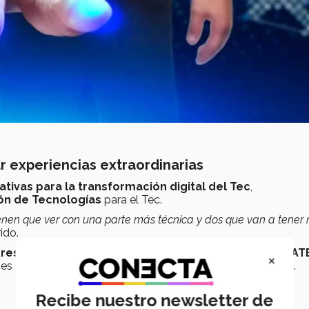
r experiencias extraordinarias
iativas para la transformación digital del Tec
,
ión de Tecnologías
para el Tec.
ienen que ver con una parte más técnica y dos que van a tener
ido.
res, colaboradores, padres y madres de familia, EXAT
×
iones que conforman el Tec, como
pacientes
, de
TecSalud
.
Recibe nuestro newsletter de