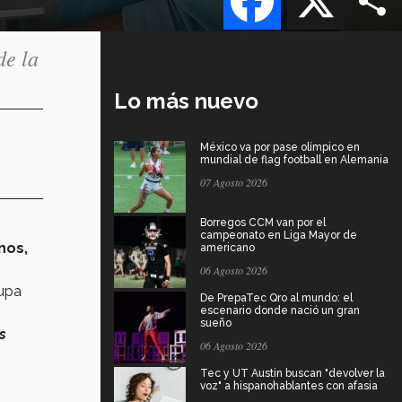
de la
Lo más nuevo
México va por pase olímpico en
mundial de flag football en Alemania
07 Agosto 2026
Borregos CCM van por el
campeonato en Liga Mayor de
nos,
americano
06 Agosto 2026
upa
De PrepaTec Qro al mundo: el
escenario donde nació un gran
sueño
s
06 Agosto 2026
Tec y UT Austin buscan "devolver la
voz" a hispanohablantes con afasia