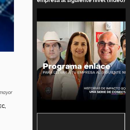
empresa al siguiente nivel (video)
 mayor
EC,