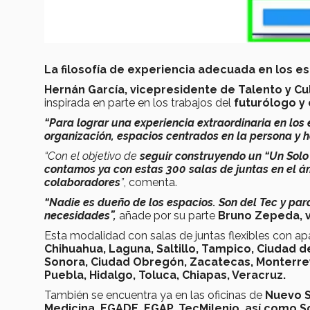
La filosofía de experiencia adecuada en los e
Hernán García, vicepresidente de Talento y Cul
inspirada
en parte en los trabajos del
futurólogo y
“Para lograr una experiencia extraordinaria en los
organización, espacios centrados en la persona y h
“Con el objetivo de
seguir construyendo un “Un Solo T
contamos ya con estas 300 salas de juntas en el ám
colaboradores
”
, comenta.
“Nadie es dueño de los espacios. Son del Tec y par
necesidades”,
añade por su parte
Bruno Zepeda, v
Esta modalidad con salas de juntas flexibles con ap
Chihuahua, Laguna, Saltillo, Tampico, Ciudad d
Sonora, Ciudad Obregón, Zacatecas, Monterrey, 
Puebla, Hidalgo, Toluca, Chiapas, Veracruz.
También se encuentra ya en las oficinas de
Nuevo S
Medicina, EGADE, EGAP, TecMilenio, así como S