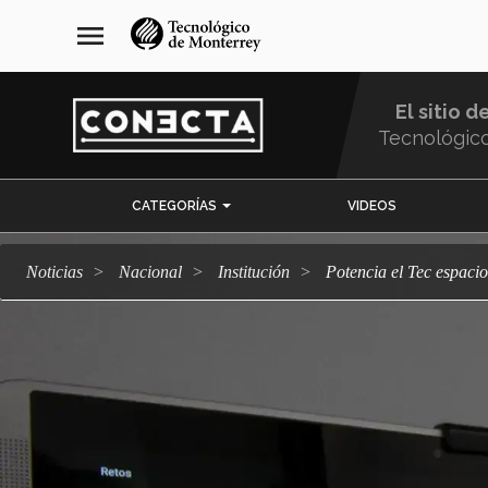
Pasar
navegación
menu
al
principal
contenido
principal
El sitio d
Tecnológic
Menu
CATEGORÍAS
VIDEOS
Comunidad
Noticias
Nacional
Institución
Potencia el Tec espaci