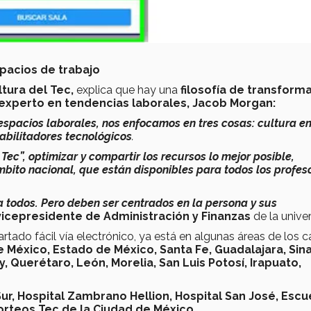
spacios de trabajo
tura del Tec,
explica que hay una
filosofía de transform
 experto en tendencias laborales, Jacob Morgan:
 espacios laborales, nos enfocamos en tres cosas: cultura en
abilitadores tecnológicos
.
ec”, optimizar y compartir los recursos lo mejor posible,
bito nacional, que están disponibles para todos los profes
a todos. Pero deben ser centrados en la persona y sus
icepresidente de Administración y Finanzas
de la unive
artado fácil vía electrónico, ya está en algunas áreas de los
e México, Estado de México, Santa Fe, Guadalajara, Sina
Querétaro, León, Morelia, San Luis Potosí, Irapuato,
ur, Hospital Zambrano Hellion, Hospital San José, Escu
orteos Tec de la Ciudad de México.