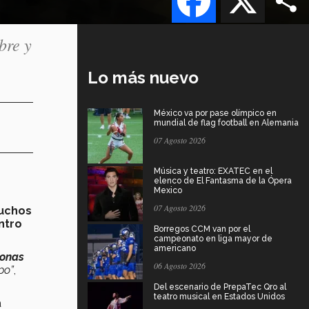
bre y
Lo más nuevo
México va por pase olímpico en
mundial de flag football en Alemania
07 Agosto 2026
Música y teatro: EXATEC en el
elenco de El Fantasma de la Ópera
Mexico
07 Agosto 2026
uchos
ntro
Borregos CCM van por el
campeonato en liga mayor de
americano
sonas
06 Agosto 2026
po”
,
Del escenario de PrepaTec Qro al
teatro musical en Estados Unidos
a