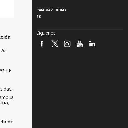
Más que un festival cultural: así es
la magia de VIBRART 2026 (video)
CAMBIAR IDIOMA
ES
Javier Guzmán: investigación con
impacto social (video)
Síguenos
ación
¡México, en el top del mundial de
robótica FIRST 2026! (video)
 la
Vida Tec: Pasión, disciplina y
básquetbol, con Gael Adame
(video)
ores y
¿Cómo es el Modelo Educativo
Tec? (video)
rsidad.
Vida Tec: Feminismo e Inteligencia
 campus
Artificial, Paola Ricaurte (video)
loa,
ela de