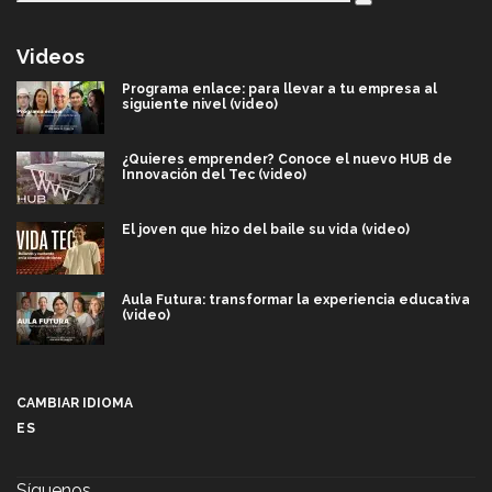
Videos
Programa enlace: para llevar a tu empresa al
siguiente nivel (video)
¿Quieres emprender? Conoce el nuevo HUB de
Innovación del Tec (video)
El joven que hizo del baile su vida (video)
Aula Futura: transformar la experiencia educativa
(video)
Más que un festival cultural: así es la magia de
VIBRART 2026 (video)
CAMBIAR IDIOMA
ES
Javier Guzmán: investigación con impacto social
(video)
Síguenos