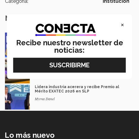
Categoría:
Institución
Notas Relacionadas
×
Impacto y legado: Marcela Velasco, ganadora
del Premio Mérito EXATEC
Recibe nuestro newsletter de
Guillermo Solorio
noticias:
Docencia con propósito: la historia de Debbie
Hernández
Isabel Martínez
Lidera industria acerera y recibe Premio al
Mérito EXATEC 2026 en SLP
Myrna Danel
Lo más nuevo