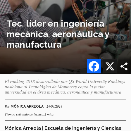
Tec, líder en ingeniería
mecánica, aeronáutica y
manufactura
Facebook
X
El ranking 2018 desarrollado por QS World University Rankings
posiciona al Tecnológico de Monterrey como la mejor
universidad en el área mecánica, aeronáutica y manufacturera
Por
- 24/04/2018
MÓNICA ARREOLA
Tiempo estimado de lectura:2 mins
Mónica Arreola | Escuela de Ingeniería y Ciencias