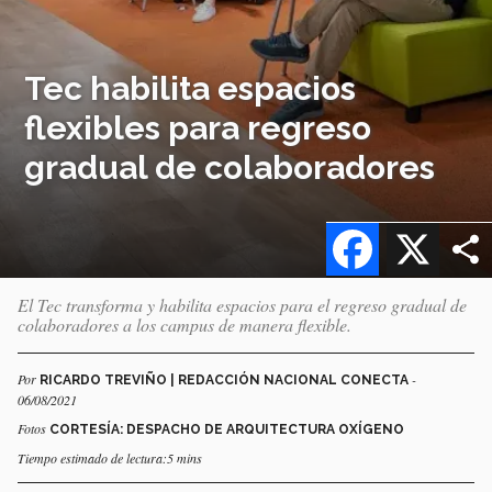
Tec habilita espacios
flexibles para regreso
gradual de colaboradores
Facebook
X
El Tec transforma y habilita espacios para el regreso gradual de
colaboradores a los campus de manera flexible.
Por
-
RICARDO TREVIÑO | REDACCIÓN NACIONAL CONECTA
06/08/2021
Fotos
CORTESÍA: DESPACHO DE ARQUITECTURA OXÍGENO
Tiempo estimado de lectura:5 mins