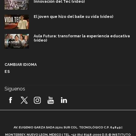
Innovación del Tec (video)
El joven que hizo del baile su vida (video)
Aula Futura: transformar la experiencia educativa
(video)
Más que un festival cultural: así es la magia de
VIBRART 2026 (video)
CAMBIAR IDIOMA
ES
Javier Guzmán: investigación con impacto social
(video)
Síguenos
¡México, en el top del mundial de robótica FIRST
2026! (video)
Vida Tec: Pasión, disciplina y básquetbol, con Gael
Adame (video)
A
AV. EUGENIO GARZA SADA 2501 SUR COL. TECNOLÓGICO C.P. 64849 |
L
¿Cómo es el Modelo Educativo Tec? (video)
MONTERREY, NUEVO LEÓN, MÉXICO | TEL. +52 (81) 8358-2000 D.R.© INSTITUTO