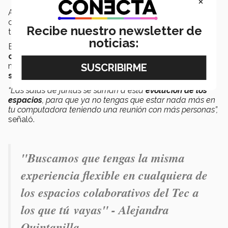
×
Además de las
salas de juntas tradicionales
, el Tec
cuenta con
más de 130 salas de juntas híbridas
en
Recibe nuestro newsletter de
todo el país.
noticias:
Estos espacios cuentan con
tecnología como
cámaras, micrófonos, pantallas
y el equipo
necesario para tener mejores experiencias durante las
sesiones remotas/presenciales
.
“Las salas de juntas se suman a esta
evolución de los
espacios
, para que ya no tengas que estar nada más en
tu computadora teniendo una reunión con más personas”,
señaló.
"Buscamos que tengas la misma
experiencia flexible en cualquiera de
los espacios colaborativos del Tec a
los que tú vayas" - Alejandra
Quintanilla