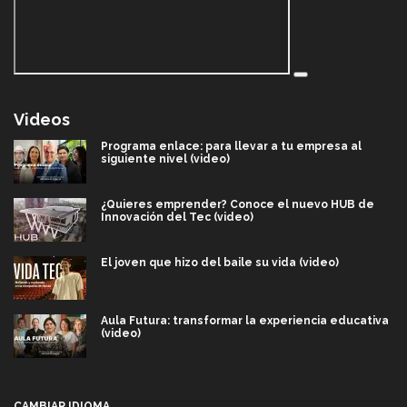
Videos
Programa enlace: para llevar a tu empresa al
siguiente nivel (video)
¿Quieres emprender? Conoce el nuevo HUB de
Innovación del Tec (video)
El joven que hizo del baile su vida (video)
Aula Futura: transformar la experiencia educativa
(video)
Más que un festival cultural: así es la magia de
VIBRART 2026 (video)
CAMBIAR IDIOMA