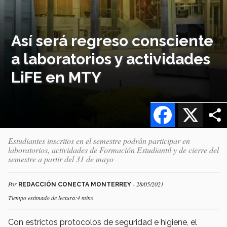
Así será regreso consciente
a laboratorios y actividades
LiFE en MTY
Facebook
X
Estudiantes inscritos en el semestre podrán participar en
laboratorios, actividades de Formación Estudiantil y de cierre del
semestre a partir del 31 de mayo
Por
- 28/05/2021
REDACCIÓN CONECTA MONTERREY
Tiempo estimado de lectura:4 mins
Con estrictos protocolos de seguridad e higiene, el