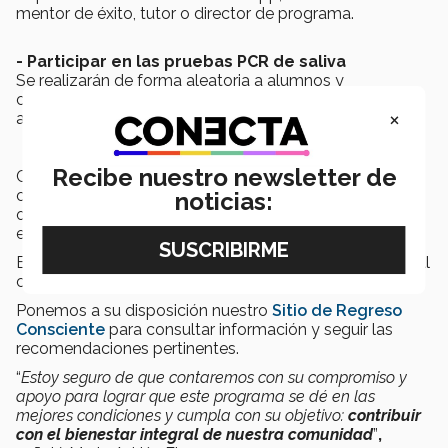
mentor de éxito, tutor o director de programa.
- Participar en las pruebas PCR de saliva
Se realizarán de forma aleatoria a alumnos y
colaboradores. En caso de ser seleccionado, deberás
×
asistir en el día y la hora que te corresponda.
Recibe nuestro newsletter de
Cabe mencionar que cualquier cambio en las
condiciones establecidas por las autoridades federales
noticias:
o estatales será notificado oportunamente, vía correo
electrónico.
Estas condiciones deben considerarse para el regreso al
campus.
Ponemos a su disposición nuestro
Sitio de Regreso
Consciente
para consultar información y seguir las
recomendaciones pertinentes.
“
Estoy seguro de que contaremos con su compromiso y
apoyo para lograr que este programa se dé en las
mejores condiciones y cumpla con su objetivo:
contribuir
con el bienestar integral de nuestra comunidad
”
,