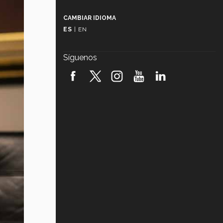
Más que un festival cultural: así es
la magia de VIBRART 2026 (video)
CAMBIAR IDIOMA
ES
|
EN
Javier Guzmán: investigación con
impacto social (video)
Síguenos
¡México, en el top del mundial de
robótica FIRST 2026! (video)
Vida Tec: Pasión, disciplina y
básquetbol, con Gael Adame
(video)
¿Cómo es el Modelo Educativo
Tec? (video)
Vida Tec: Feminismo e Inteligencia
Artificial, Paola Ricaurte (video)