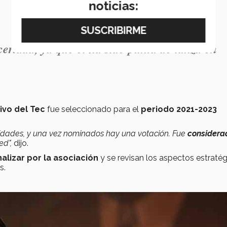
noticias:
ertada, ya que el ha sido punta de lanza en
tivo del Tec
fue seleccionado para el
periodo 2021-2023
sidades, y una vez nominados hay una votación. Fue
consider
ed",
dijo.
alizar por la asociación
y se revisan los aspectos estraté
s.