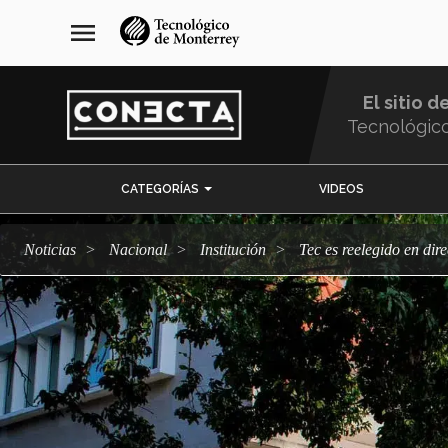
Pasar
navegación
menu
al
principal
contenido
principal
El sitio d
Tecnológic
Menu
CATEGORÍAS
VIDEOS
Comunidad
Noticias
Nacional
Institución
Tec es reelegido en di