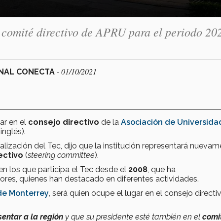
 comité directivo de APRU para el periodo 20
.
- 01/10/2021
ONAL CONECTA
ar en el
consejo directivo
de la
Asociación de Universida
inglés).
nalización del Tec, dijo que la institución representará nueva
ectivo
(
s
teering committee
).
en los que participa el Tec desde el
2008
, que ha
ores, quienes han destacado en diferentes actividades.
de Monterrey
, será quien ocupe el lugar en el consejo directi
sentar a la región
y que su presidente esté también en el
comi