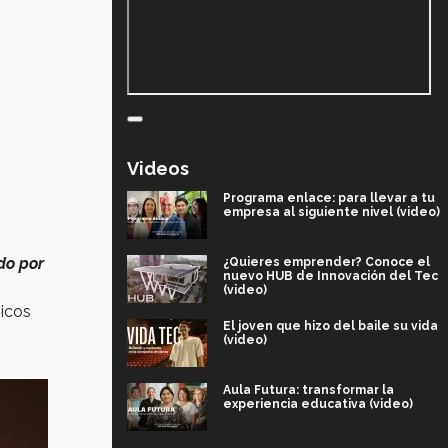
Videos
Programa enlace: para llevar a tu
empresa al siguiente nivel (video)
ado
por
¿Quieres emprender? Conoce el
nuevo HUB de Innovación del Tec
(video)
gicos
El joven que hizo del baile su vida
(video)
Aula Futura: transformar la
experiencia educativa (video)