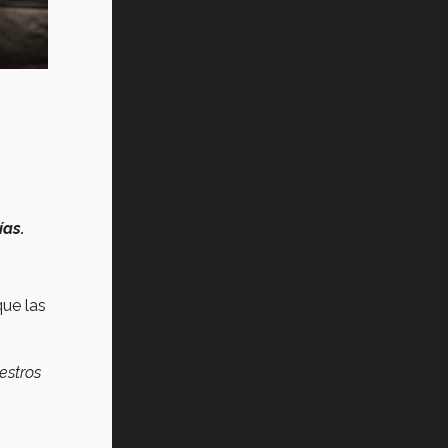
ías.
que las
estros