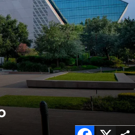
o
Facebook
X