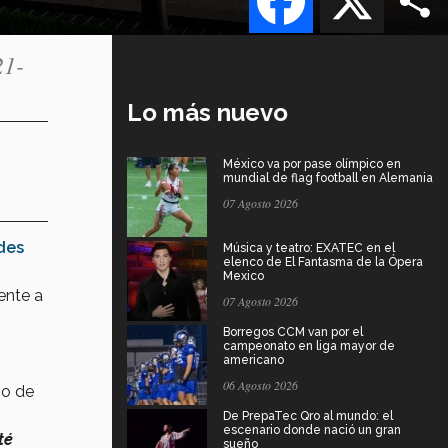
21-
Lo más nuevo
México va por pase olímpico en
mundial de flag football en Alemania
07 Agosto 2026
des
Música y teatro: EXATEC en el
elenco de El Fantasma de la Ópera
Mexico
mente a
07 Agosto 2026
Borregos CCM van por el
campeonato en liga mayor de
americano
06 Agosto 2026
vo de
De PrepaTec Qro al mundo: el
escenario donde nació un gran
té
sueño