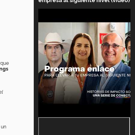
empresa al siguiente nivel (video)
rque
ings
el
 un