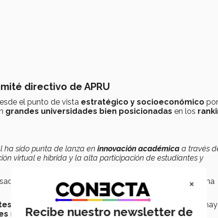
omité directivo de APRU
esde el punto de vista
estratégico y socioeconómico
po
n
grandes universidades
bien posicionadas
en los
rank
l ha sido punta de lanza en
innovación académica
a través d
ón virtual e híbrida y la alta participación de estudiantes y
×
do en retos, con flexibilidad, profesores inspiradores y una
tes de las universidades
y dentro de esta gobernanza hay
Recibe nuestro newsletter de
es regiones.