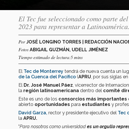
El Tec fue seleccionado como parte del
2023 para representar a Latinoamérica
Por
JOSÉ LONGINO TORRES | REDACCIÓN NACI
Fotos
ABIGAIL GUZMÁN, UDELL JIMÉNEZ
Tiempo estimado de lectura:5 mins
El
Tec de Monterrey
tendrá de nueva cuenta un lug
de la Cuenca del Pacífico
(
APRU
, por sus siglas en 
El
Dr. José Manuel Páez
, vicerrector de Internacio
la
región latinoamericana
dentro del
comité dir
Este es uno de los
consorcios más importantes
abierto
oportunidades
para
estudiantes
y profes
David Garza,
rector y presidente ejecutivo del
Tec 
la
APRU.
"
Para nosotros como universidad
es un orgullo repre