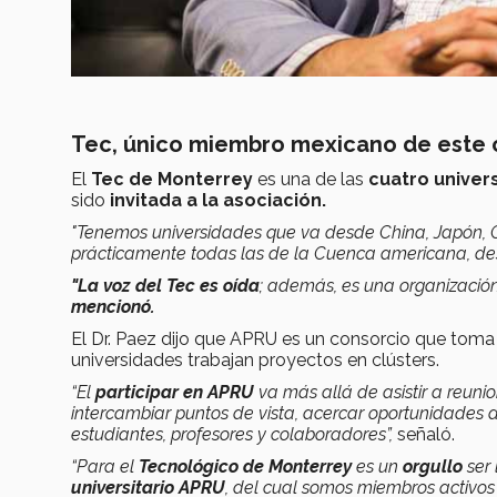
Tec, único miembro mexicano de este 
El
Tec de Monterrey
es una de las
cuatro univer
sido
invitada a la asociación.
"Tenemos universidades que va desde China, Japón, C
prácticamente todas las de la Cuenca americana, d
"La voz del Tec es oída
; además, es una organizació
mencionó.
El Dr. Paez dijo que APRU es un consorcio que toma
universidades trabajan proyectos en clústers.
“El
participar en APRU
va más allá de asistir a reuni
intercambiar puntos de vista, acercar oportunidades a
estudiantes, profesores y colaboradores”,
señaló.
“Para el
Tecnológico de Monterrey
es un
orgullo
ser
universitario APRU
, del cual somos miembros activos